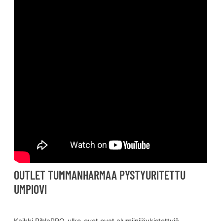
OUTLET TUMMANHARMAA PYSTYURITETTU
UMPIOVI
Kaikki PihlaPRO-ulko-ovet ovat alumiinijäykistettyjä