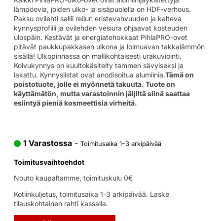
lämpöovia, joiden ulko- ja sisäpuolella on HDF-verhous.
Paksu ovilehti sallii reilun eristevahvuuden ja kalteva
kynnysprofiili ja ovilehden vesiura ohjaavat kosteuden
ulospäin. Kestävät ja energiatehokkaat PihlaPRO-ovet
pitävät paukkupakkasen ulkona ja loimuavan takkalämmön
sisällä! Ulkopinnassa on mallikohtaisesti urakuviointi.
Koivukynnys on kuultokäsitelty tammen sävyiseksi ja
lakattu. Kynnyslistat ovat anodisoitua alumiinia.
Tämä on
poistotuote, jolle ei myönnetä takuuta. Tuote on
käyttämätön, mutta varastoinnin jäljiltä siinä saattaa
esiintyä pieniä kosmeettisia virheitä.
1 Varastossa
-
Toimitusaika 1–3 arkipäivää
Toimitusvaihtoehdot
Nouto kaupaltamme, toimituskulu 0€
Kotiinkuljetus, toimitusaika 1-3 arkipäivää. Laske
tilauskohtainen rahti kassalla.