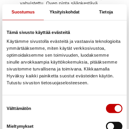
vahvistettu. Oven pinta säänkestävä
HDF-pinta maalattu tummanharmaa RAL
Suostumus
Yksityiskohdat
Tietoja
7024. Ulkopuolella urakuvio ja
sisäpuolelta sileä.
Saranat
Tämä sivusto käyttää evästeitä
Murtosuojatut säädettävät saranat 3 kpl.
Käytämme sivustolla evästeitä ja vastaavia teknologioita
ymmärtääksemme, miten käytät verkkosivustoa,
Lukkorunko
optimoidaksemme sen toimivuuden, luodaksemme
Lukkorunko Dorma DL3115 lukkorunko +
sinulle arvokkaampia käyttökokemuksia, pitääksemme
säädettävä vastarauta Dorma DS 9010,
sivustomme turvallisena ja toimivana. Klikkaamalla
yhteensopivat useampien Suomen
Hyväksy kaikki painiketta suostut evästeiden käytön.
markkinoilla olevien helojen kanssa,
Tutustu sivuston tietosuojaselosteeseen.
kuten Abloyn tuotteet.
Tiivistys
Suostumuksen
Ovilehdessä ja karmissa silikonitiiviste
Välttämätön
valinta
Karmi ja kynnys
Mäntyliimapuukarmi 115 mm, Tammen
Mieltymykset