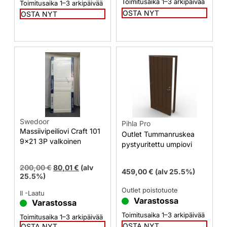
Toimitusaika 1–3 arkipäivää
Toimitusaika 1–3 arkipäivää
OSTA NYT
OSTA NYT
Swedoor
Pihla Pro
Massiivipeiliovi Craft 101
Outlet Tummanruskea
9×21 3P valkoinen
pystyuritettu umpiovi
200,00
€
80,01
€
(alv
459,00
€
(alv 25.5%)
25.5%)
Outlet poistotuote
II -Laatu
Varastossa
Varastossa
Toimitusaika 1–3 arkipäivää
Toimitusaika 1–3 arkipäivää
OSTA NYT
OSTA NYT