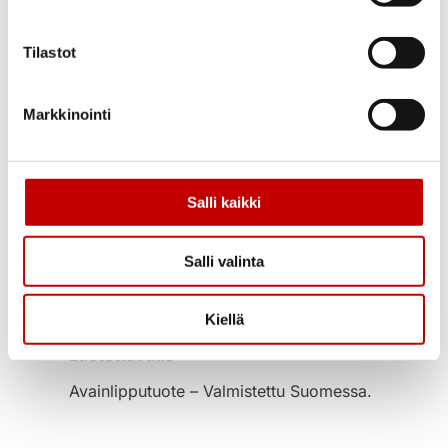
sävyinen lakattu koivukynnys 35mm,
jossa alumiini kulutuslista.
Tilastot
U-arvo
<1,0 W/m²K
Markkinointi
Kätisyys
Oikea
Salli kaikki
Moduulikoot
10×21 (990x2090mm)
Salli valinta
Takuu
Poistotuotteelle ei myönnetä takuuta.
Kiellä
Luotettavuus
Avainlipputuote – Valmistettu Suomessa.