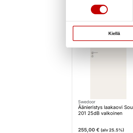
Kiellä
Swedoor
Äänieristys laakaovi So
201 25dB valkoinen
255,00
€
(alv 25.5%)