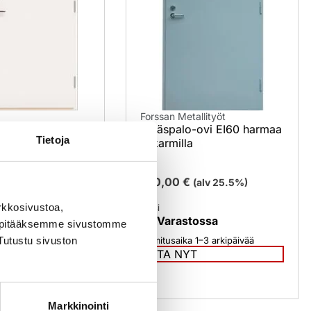
Forssan Metallityöt
i levikkeellä
Teräspalo-ovi EI60 harmaa
Tietoja
 valkoinen
R-karmilla
€
670,00
€
(alv 25.5%)
(alv 25.5%)
rkkosivustoa,
Uusi
tossa
Varastossa
, pitääksemme sivustomme
Tutustu sivuston
 1–3 arkipäivää
Toimitusaika 1–3 arkipäivää
T
OSTA NYT
Markkinointi