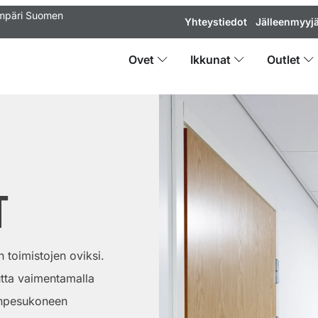
ympäri Suomen
Yhteystiedot
Jälleenmyyjä
Ovet
Ikkunat
Outlet
T
in toimistojen oviksi.
utta vaimentamalla
inpesukoneen