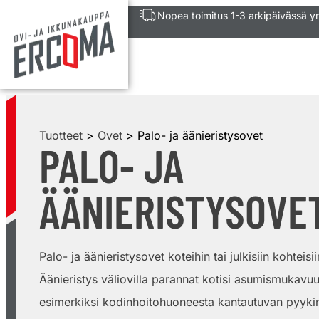
Nopea toimitus 1-3 arkipäivässä 
Tuotteet
>
Ovet
> Palo- ja äänieristysovet
PALO- JA
ÄÄNIERISTYSOVE
Palo- ja äänieristysovet koteihin tai julkisiin kohteisi
Äänieristys väliovilla parannat kotisi asumismukavu
esimerkiksi kodinhoitohuoneesta kantautuvan pyyk