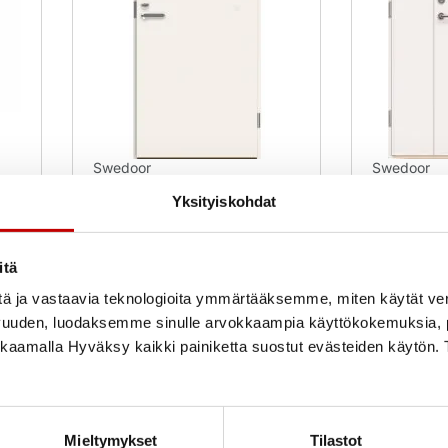
Swedoor
Swedoor
Puupalo-ovi Fire 810
Puupalo-ov
Yksityiskohdat
ilu
EI30/30dB valkoinen
EI30/30dB
12×21
500,00
€
1 370,00
(alv 25.5%)
itä
tä ja vastaavia teknologioita ymmärtääksemme, miten käytät ve
Uusi
Uusi
Varastossa
Varas
vuuden, luodaksemme sinulle arvokkaampia käyttökokemuksia
ikkaamalla Hyväksy kaikki painiketta suostut evästeiden käytön. 
Toimitusaika 1–3 arkipäivää
Toimitusaika
OSTA NYT
OSTA NY
Mieltymykset
Tilastot