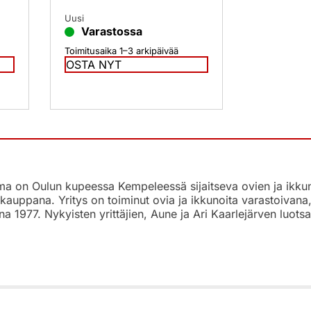
Uusi
Varastossa
Toimitusaika 1–3 arkipäivää
OSTA NYT
 on Oulun kupeessa Kempeleessä sijaitseva ovien ja ikkunoi
kauppana. Yritys on toiminut ovia ja ikkunoita varastoivan
na 1977. Nykyisten yrittäjien, Aune ja Ari Kaarlejärven luo