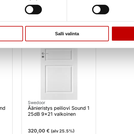
Salli valinta
Swedoor
und
Äänieristys peiliovi Sound 1
25dB 9×21 valkoinen
320,00
€
(alv 25.5%)