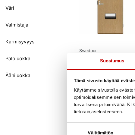
Väri
Valmistaja
Karmisyvyys
Swedoor
Kerrostaso-ovi Fire 810
Paloluokka
Suostumus
EI30/30dB tammipystyvi
Ääniluokka
1 190,00
€
(alv 25.5%)
Tämä sivusto käyttää eväste
Käytämme sivustolla evästei
Uusi
Varastossa
optimoidaksemme sen toimi
turvallisena ja toimivana. Kl
Toimitusaika 1–3 arkipäivää
OSTA NYT
tietosuojaselosteeseen.
Suostumuksen
Välttämätön
valinta