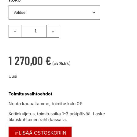
−
+
1 270,00
€
(alv 25.5%)
Uusi
Toimitusvaihtoehdot
Nouto kaupaltamme, toimituskulu 0€
Kotiinkuljetus, toimitusaika 1-3 arkipäivää. Laske
tilauskohtainen rahti kassalla.
LISÄÄ OSTOSKORIIN