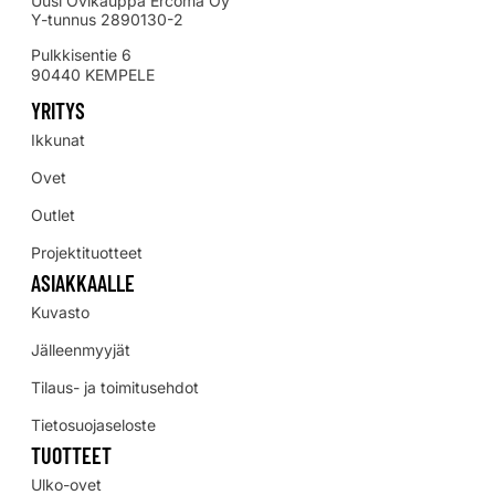
Uusi Ovikauppa Ercoma Oy
Y-tunnus 2890130-2
Pulkkisentie 6
90440 KEMPELE
YRITYS
Ikkunat
Ovet
Outlet
Projektituotteet
ASIAKKAALLE
Kuvasto
Jälleenmyyjät
Tilaus- ja toimitusehdot
Tietosuojaseloste
TUOTTEET
Ulko-ovet