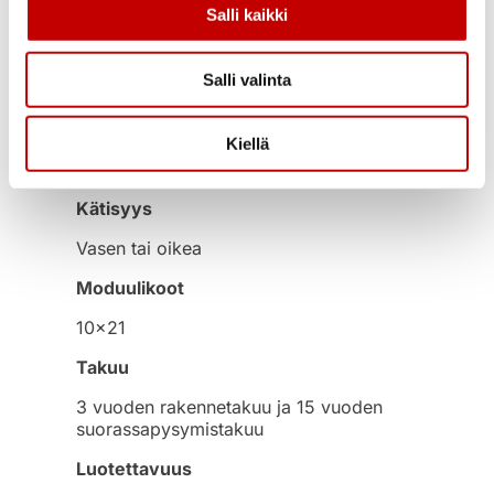
Karmi ja kynnys
Salli kaikki
Mäntyliimapuukarmi 53×115 mm,
tiivistetty koivukynnys alumiinisella
Salli valinta
etureunalla ja kulutuslistalla.
U-arvo
Kiellä
<0,80 W/m²K
Kätisyys
Vasen tai oikea
Moduulikoot
10×21
Takuu
3 vuoden rakennetakuu ja 15 vuoden
suorassapysymistakuu
Luotettavuus