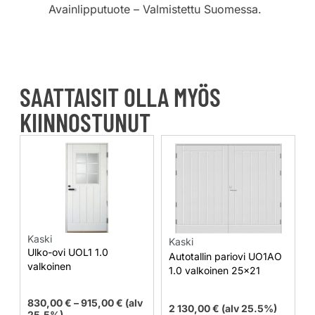
Avainlipputuote – Valmistettu Suomessa.
SAATTAISIT OLLA MYÖS
KIINNOSTUNUT
Kaski
Kaski
Ulko-ovi UOL1 1.0
Autotallin pariovi UO1AO
valkoinen
1.0 valkoinen 25×21
830,00
€
–
915,00
€
(alv
2 130,00
€
(alv 25.5%)
25.5%)