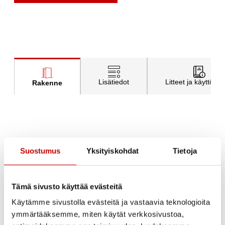
Lisätiedot
Litteet ja käyttöohj
Rakenne
Ulko-oven rakenne
Suostumus
Yksityiskohdat
Tietoja
Ovilevy
Tämä sivusto käyttää evästeitä
EPS-lämpöeristetty 86 mm vahva
Käytämme sivustolla evästeitä ja vastaavia teknologioita
ovilehti. Ovilevyn reunalla liimapuun ja
ymmärtääksemme, miten käytät verkkosivustoa,
kertopuun yhdistelmä sekä molemmat