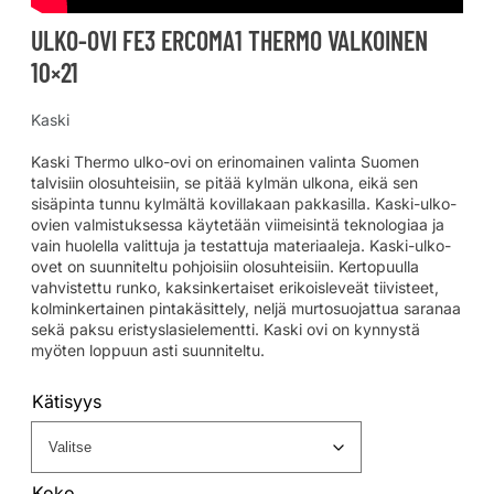
ULKO-OVI FE3 ERCOMA1 THERMO VALKOINEN
10×21
Kaski
Kaski Thermo ulko-ovi on erinomainen valinta Suomen
talvisiin olosuhteisiin, se pitää kylmän ulkona, eikä sen
sisäpinta tunnu kylmältä kovillakaan pakkasilla. Kaski-ulko-
ovien valmistuksessa käytetään viimeisintä teknologiaa ja
vain huolella valittuja ja testattuja materiaaleja. Kaski-ulko-
ovet on suunniteltu pohjoisiin olosuhteisiin. Kertopuulla
vahvistettu runko, kaksinkertaiset erikoisleveät tiivisteet,
kolminkertainen pintakäsittely, neljä murtosuojattua saranaa
sekä paksu eristyslasielementti. Kaski ovi on kynnystä
myöten loppuun asti suunniteltu.
Kätisyys
Koko