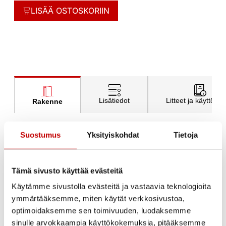
LISÄÄ OSTOSKORIIN
Lisätiedot
Litteet ja käyttöohj
Rakenne
Suostumus
Yksityiskohdat
Tietoja
Ulko-oven rakenne
Tämä sivusto käyttää evästeitä
Käytämme sivustolla evästeitä ja vastaavia teknologioita
ymmärtääksemme, miten käytät verkkosivustoa,
Ovilevy
optimoidaksemme sen toimivuuden, luodaksemme
Lämpöeristetty 82 mm vahva ovilehti.
sinulle arvokkaampia käyttökokemuksia, pitääksemme