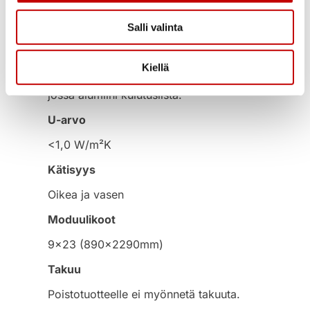
Kirkas, argonkaasutäytteinen 3-kertainen
eristyslasi. Karkaistua turvalasia.
Salli valinta
Karmi ja kynnys
Mäntyliimapuukarmi 170 mm, Tammen
Kiellä
sävyinen lakattu koivukynnys 35mm,
jossa alumiini kulutuslista.
U-arvo
<1,0 W/m²K
Kätisyys
Oikea ja vasen
Moduulikoot
9×23 (890x2290mm)
Takuu
Poistotuotteelle ei myönnetä takuuta.