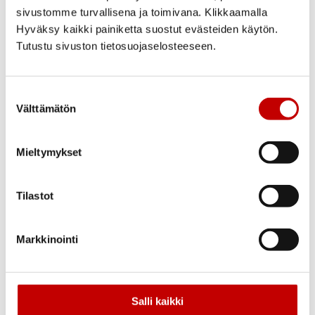
Molemmat oven pinnat on alumiinilevyin
sivustomme turvallisena ja toimivana. Klikkaamalla
vahvistettu. Oven puu- ja HDF-osat
Hyväksy kaikki painiketta suostut evästeiden käytön.
sisäpuolelta maalattu valkoinen NCS S
0502-Y ja ulkopuolelta alumiini osat
Tutustu sivuston tietosuojaselosteeseen.
mustat RAL 9005.
Saranat
Suostumuksen
Välttämätön
Murtosuojatut säädettävät saranat 4 kpl.
valinta
Lukkorunko
Mieltymykset
Pitkäsuljin Fix 896F sekä painiketoiminen
aukipitolaite Fix 150. Toimitukseen
kuuluu Hoppe painikkeet sekä
Tilastot
ulkopuolella peitekilpi ja sisäpuolelle
lukitus vääntönuppi.
Markkinointi
Tiivistys
Ovilehdessä ja karmissa silikonitiiviste
Lasi
Salli kaikki