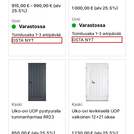
915,00
€
–
990,00
€
(alv
1 000,00
€
(alv 25.5%)
25.5%)
Uusi
Uusi
Varastossa
Varastossa
Toimitusaika 1–3 arkipäivää
Toimitusaika 1–3 arkipäivää
OSTA NYT
OSTA NYT
Kaski
Kaski
Ulko-ovi UOP pystyuralla
Ulko-ovi levikkeellä UOP
tummanharmaa RR23
valkoinen 12×21 oikea
650,00
€
(alv 25.5%)
1 230,00
€
(alv 25.5%)