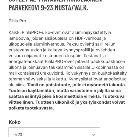
PARVEKEOVI 9×23 MUSTA/VALK.
Pihla Pro
Kaikki PihlaPRO-ulko-ovet ovat alumiinijäykistettyjä
lämpöovia, joiden sisäpuolella on HDF-verhous ja
ulkopuolella alumiiniverhous. Paksu ovilehti sallii reilun
eristevahvuuden ja kalteva kynnysprofiili ja ovilehden
vesiura ohjaavat kosteuden ulospäin. Kestävät ja
energiatehokkaat PihlaPRO-ovet pitävät paukkupakkasen
ulkona ja loimuavan takkalämmön sisällä! Ulkopinnassa on
mallikohtaisesti urakuviointi. Koivukynnys on kuultokäsitelty
tammen sävyiseksi ja lakattu. Kynnyslistat ovat anodisoitua
alumiinia.
Tämä on poistotuote, jolle ei myönnetä takuuta.
Tuote on käyttämätön, mutta varastoinnin jäljiltä siinä
saattaa esiintyä pieniä kosmeettisia virheitä.
Tuotekuva
viitteellinen. Tuotteen ulkonäkö ja yksityiskohdat voivat
poiketa tuotekuvasta.
Koko