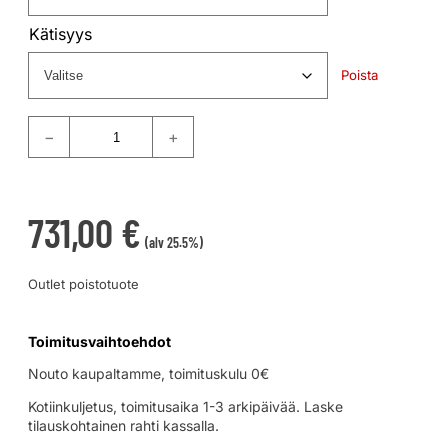
Kätisyys
Poista
−
+
731,00
€
(alv 25.5%)
Outlet poistotuote
Toimitusvaihtoehdot
Nouto kaupaltamme, toimituskulu 0€
Kotiinkuljetus, toimitusaika 1-3 arkipäivää. Laske
tilauskohtainen rahti kassalla.