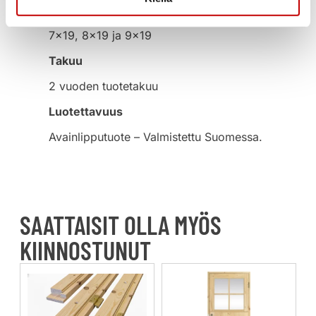
Moduulikoot
7×19, 8×19 ja 9×19
Takuu
2 vuoden tuotetakuu
Luotettavuus
Avainlipputuote – Valmistettu Suomessa.
SAATTAISIT OLLA MYÖS
KIINNOSTUNUT