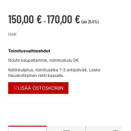
150,00
€
170,00
€
–
(alv 25.5%)
Uusi
Toimitusvaihtoehdot
Nouto kaupaltamme, toimituskulu 0€
Kotiinkuljetus, toimitusaika 1-3 arkipäivää. Laske
tilauskohtainen rahti kassalla.
LISÄÄ OSTOSKORIIN