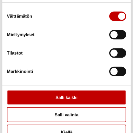
Sivuttaissäädettävät kulkuaukkosaranat
2 kpl
Suostumuksen
Välttämätön
valinta
Lukkorunko
Rullasalpa ja muovitelki
Mieltymykset
Tiivistys
Karmissa tiiviste
Tilastot
Karmi
Markkinointi
42×92 mm mäntykarmi
Vedin
Pyöreä nuppivedin 53 mm karmipuun
Salli kaikki
mukaan
Kätisyys
Salli valinta
Symmetrinen, kätisyys valittavissa
asennettaessa.
Kiellä