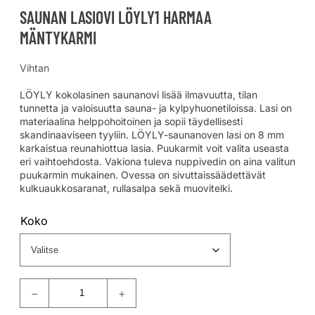
SAUNAN LASIOVI LÖYLY1 HARMAA
MÄNTYKARMI
Vihtan
LÖYLY kokolasinen saunanovi lisää ilmavuutta, tilan
tunnetta ja valoisuutta sauna- ja kylpyhuonetiloissa. Lasi on
materiaalina helppohoitoinen ja sopii täydellisesti
skandinaaviseen tyyliin. LÖYLY-saunanoven lasi on 8 mm
karkaistua reunahiottua lasia. Puukarmit voit valita useasta
eri vaihtoehdosta. Vakiona tuleva nuppivedin on aina valitun
puukarmin mukainen. Ovessa on sivuttaissäädettävät
kulkuaukkosaranat, rullasalpa sekä muovitelki.
Koko
−
+