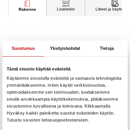
Lisätiedot
Litteet ja käyttöohj
Rakenne
Saunan lasioven
Suostumus
Yksityiskohdat
Tietoja
rakenne
Tämä sivusto käyttää evästeitä
Käytämme sivustolla evästeitä ja vastaavia teknologioita
Ovilevy
ymmärtääksemme, miten käytät verkkosivustoa,
Reunahiottu karkaistu 8 mm turvalasi
optimoidaksemme sen toimivuuden, luodaksemme
sinulle arvokkaampia käyttökokemuksia, pitääksemme
Lasin väri
sivustomme turvallisena ja toimivana. Klikkaamalla
Läpinäkyvä harmaa
Hyväksy kaikki painiketta suostut evästeiden käytön.
Tutustu sivuston tietosuojaselosteeseen.
Saranat