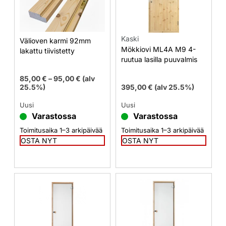
Kaski
Välioven karmi 92mm
Mökkiovi ML4A M9 4-
lakattu tiivistetty
ruutua lasilla puuvalmis
85,00
€
–
95,00
€
(alv
25.5%)
395,00
€
(alv 25.5%)
Uusi
Uusi
Varastossa
Varastossa
Toimitusaika 1–3 arkipäivää
Toimitusaika 1–3 arkipäivää
OSTA NYT
OSTA NYT