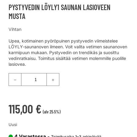
PYSTYVEDIN LÖYLY1 SAUNAN LASIOVEEN
MUSTA
Vihtan
Upea, kotimainen pyöröpuinen pystyvedin viimeistelee
LÖYLY-saunanoven ilmeen. Voit valita vetimen saunanoven
karmipuun mukaan. Pystyvedin on trendikäs ja suosittu
vedinratkaisu. Toimitus sisältää vetimen molemmille puolille
lasiovea.
−
+
115,00
€
(alv 25.5%)
Uusi
4 Varastossa
-
Toimitusaika 1–3 arkipäivää