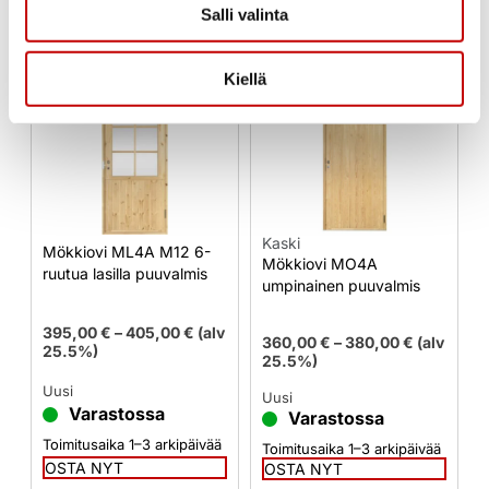
SAATTAISIT OLLA MYÖS
Salli valinta
KIINNOSTUNUT
Kiellä
Kaski
Mökkiovi ML4A M12 6-
Mökkiovi MO4A
ruutua lasilla puuvalmis
umpinainen puuvalmis
395,00
€
–
405,00
€
(alv
360,00
€
–
380,00
€
(alv
25.5%)
25.5%)
Uusi
Uusi
Varastossa
Varastossa
Toimitusaika 1–3 arkipäivää
Toimitusaika 1–3 arkipäivää
OSTA NYT
OSTA NYT