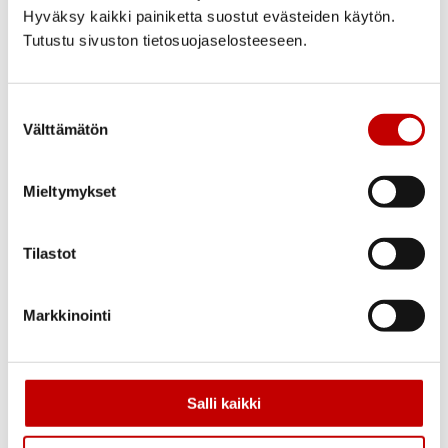
Pystyvedin rakenne
Hyväksy kaikki painiketta suostut evästeiden käytön.
Tutustu sivuston tietosuojaselosteeseen.
Koko
Suostumuksen
Pituus 1620 mm
Välttämätön
valinta
Materiaali
Mieltymykset
Mustaksi petsattu mänty
Väri
Tilastot
Musta
Luotettavuus
Markkinointi
Avainlipputuote – Valmistettu Suomessa.
Salli kaikki