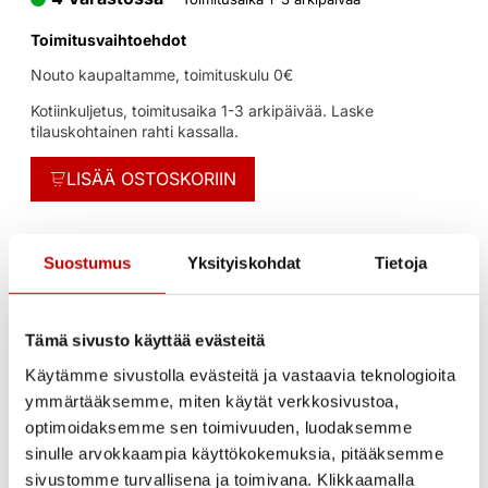
Toimitusvaihtoehdot
Nouto kaupaltamme, toimituskulu 0€
Kotiinkuljetus, toimitusaika 1-3 arkipäivää. Laske
tilauskohtainen rahti kassalla.
LISÄÄ OSTOSKORIIN
Suostumus
Yksityiskohdat
Tietoja
Tämä sivusto käyttää evästeitä
Lisätiedot
Litteet ja käyttöohj
Käytämme sivustolla evästeitä ja vastaavia teknologioita
Rakenne
ymmärtääksemme, miten käytät verkkosivustoa,
optimoidaksemme sen toimivuuden, luodaksemme
sinulle arvokkaampia käyttökokemuksia, pitääksemme
sivustomme turvallisena ja toimivana. Klikkaamalla