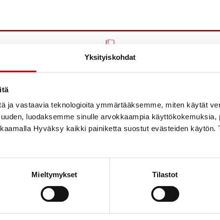
Rakenne
Yksityiskohdat
itä
Lisätiedot
tä ja vastaavia teknologioita ymmärtääksemme, miten käytät ve
vuuden, luodaksemme sinulle arvokkaampia käyttökokemuksia
Litteet ja käyttöohjeet
ikkaamalla Hyväksy kaikki painiketta suostut evästeiden käytön. 
Ohjeet tuotteen valintaan
Mieltymykset
Tilastot
Kysy tuotteesta