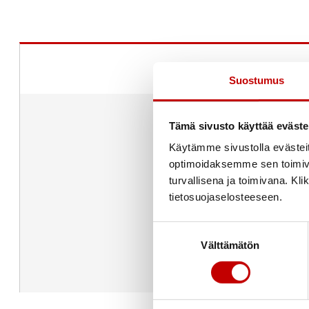
Suostumus
Tämä sivusto käyttää eväste
Käytämme sivustolla evästei
optimoidaksemme sen toimi
turvallisena ja toimivana. Kl
tietosuojaselosteeseen.
Suostumuksen
Välttämätön
valinta