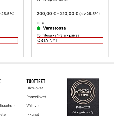
200,00
€
–
210,00
€
v 25.5%)
(alv 25.5%)
Uusi
Varastossa
Toimitusaika 1–3 arkipäivää
OSTA NYT
E
TUOTTEET
Ulko-ovet
Paneeliovet
mitusehdot
Väliovet
oste
Ikkunat