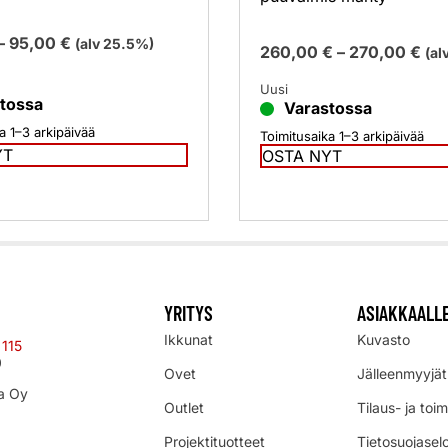
–
95,00
€
(alv 25.5%)
260,00
€
–
270,00
€
(al
Uusi
tossa
Varastossa
a 1–3 arkipäivää
Toimitusaika 1–3 arkipäivää
YT
OSTA NYT
YRITYS
ASIAKKAALL
Ikkunat
Kuvasto
 115
0
Ovet
Jälleenmyyjät
a Oy
Outlet
Tilaus- ja toi
Projektituotteet
Tietosuojasel