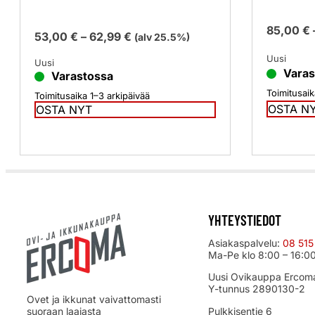
85,00
€
53,00
€
–
62,99
€
(alv 25.5%)
Uusi
Uusi
Varas
Varastossa
Toimitusaik
Toimitusaika 1–3 arkipäivää
OSTA N
OSTA NYT
YHTEYSTIEDOT
Asiakaspalvelu:
08 515
Ma-Pe klo 8:00 – 16:0
Uusi Ovikauppa Ercom
Y-tunnus 2890130-2
Ovet ja ikkunat vaivattomasti
suoraan laajasta
Pulkkisentie 6