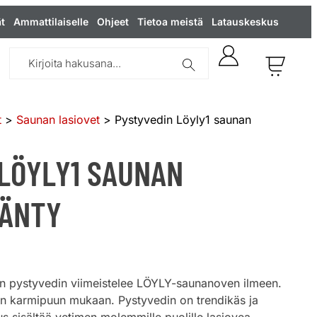
t
Ammattilaiselle
Ohjeet
Tietoa meistä
Latauskeskus
t
>
Saunan lasiovet
> Pystyvedin Löyly1 saunan
LÖYLY1 SAUNAN
MÄNTY
n pystyvedin viimeistelee LÖYLY-saunanoven ilmeen.
en karmipuun mukaan. Pystyvedin on trendikäs ja
us sisältää vetimen molemmille puolille lasiovea.