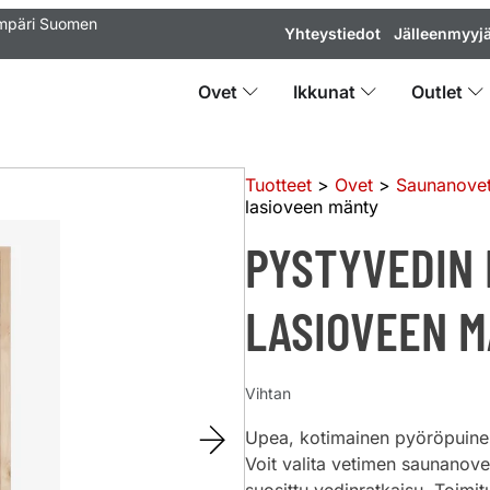
ympäri Suomen
Yhteystiedot
Jälleenmyyjä
Ovet
Ikkunat
Outlet
Tuotteet
>
Ovet
>
Saunanove
lasioveen mänty
PYSTYVEDIN 
LASIOVEEN 
Vihtan
Upea, kotimainen pyöröpuine
Voit valita vetimen saunanov
suosittu vedinratkaisu. Toimit