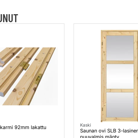
TUNUT
Kaski
 karmi 92mm lakattu
Saunan ovi SLB 3-lasine
puuvalmis mänty