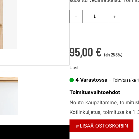
−
+
95,00
€
(alv 25.5%)
Uusi
4 Varastossa
-
Toimitusaika 
Toimitusvaihtoehdot
Nouto kaupaltamme, toimitus
Kotiinkuljetus, toimitusaika 1-
LISÄÄ OSTOSKORIIN