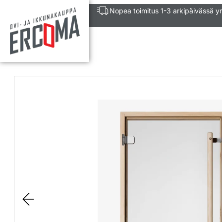
Nopea toimitus 1-3 arkipäivässä 