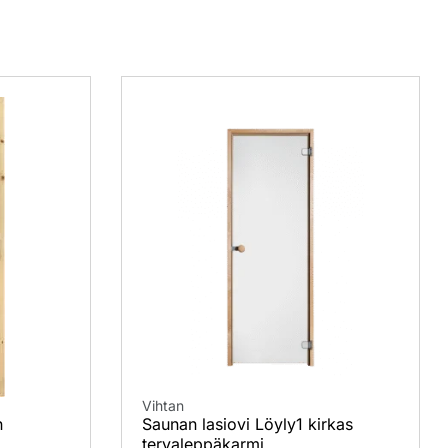
Vihtan
n
Saunan lasiovi Löyly1 kirkas
tervaleppäkarmi