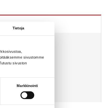
Tietoja
rkkosivustoa,
, pitääksemme sivustomme
Tutustu sivuston
Markkinointi