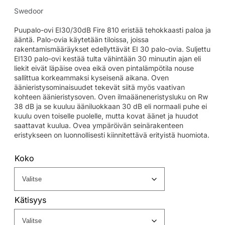
Swedoor
Puupalo-ovi EI30/30dB Fire 810 eristää tehokkaasti paloa ja
ääntä. Palo-ovia käytetään tiloissa, joissa
rakentamismääräykset edellyttävät EI 30 palo-ovia. Suljettu
EI130 palo-ovi kestää tulta vähintään 30 minuutin ajan eli
liekit eivät läpäise ovea eikä oven pintalämpötila nouse
sallittua korkeammaksi kyseisenä aikana. Oven
äänieristysominaisuudet tekevät siitä myös vaativan
kohteen äänieristysoven. Oven ilmaääneneristysluku on Rw
38 dB ja se kuuluu ääniluokkaan 30 dB eli normaali puhe ei
kuulu oven toiselle puolelle, mutta kovat äänet ja huudot
saattavat kuulua. Ovea ympäröivän seinärakenteen
eristykseen on luonnollisesti kiinnitettävä erityistä huomiota.
Koko
Kätisyys