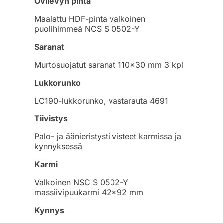
Ovilevyn pinta
Maalattu HDF-pinta valkoinen
puolihimmeä NCS S 0502-Y
Saranat
Murtosuojatut saranat 110×30 mm 3 kpl
Lukkorunko
LC190-lukkorunko, vastarauta 4691
Tiivistys
Palo- ja äänieristystiivisteet karmissa ja
kynnyksessä
Karmi
Valkoinen NSC S 0502-Y
massiivipuukarmi 42×92 mm
Kynnys