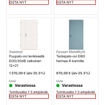
OSTA NYT
OSTA NYT
Swedoor
Forssan Metallityöt
Puupalo-ovi levikkeellä
Teräspalo-ovi EI60
EI30/30dB valkoinen
harmaa R-karmilla
12×21
1 370,00
€
(alv 25.5%)
670,00
€
(alv 25.5%)
Uusi
Uusi
Varastossa
Varastossa
Toimitusaika 1–3 arkipäivää
Toimitusaika 1–3 arkipäivää
OSTA NYT
OSTA NYT