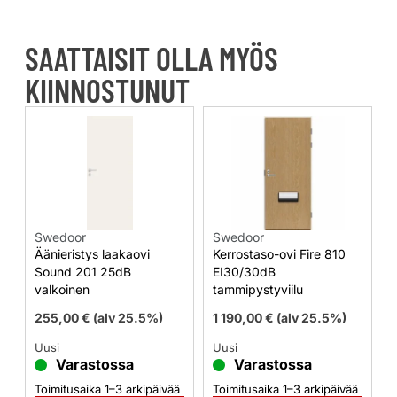
SAATTAISIT OLLA MYÖS
KIINNOSTUNUT
Swedoor
Swedoor
Äänieristys laakaovi
Kerrostaso-ovi Fire 810
Sound 201 25dB
EI30/30dB
valkoinen
tammipystyviilu
255,00
€
(alv 25.5%)
1 190,00
€
(alv 25.5%)
Uusi
Uusi
Varastossa
Varastossa
Toimitusaika 1–3 arkipäivää
Toimitusaika 1–3 arkipäivää