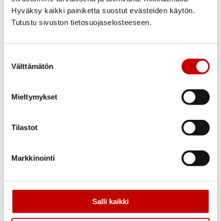
Avainlipputuote – Valmistettu Suomessa.
Hyväksy kaikki painiketta suostut evästeiden käytön.
PEFC™-sertifioitu – puuraaka-aine
Tutustu sivuston tietosuojaselosteeseen.
peräisin vastuullisesti hoidetusta
metsästä.
Suostumuksen
Välttämätön
valinta
Mieltymykset
Tilastot
Markkinointi
Salli kaikki