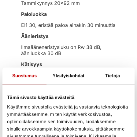
Tammikynnys 20×92 mm
Paloluokka
EI1 30, eristää paloa ainakin 30 minuuttia
Äänieristys
Ilmaääneneristysluku on Rw 38 dB,
ääniluokka 30 dB
Kätisyys
Vasen tai oikea
Suostumus
Yksityiskohdat
Tietoja
Moduulikoot
8×21, 9×21 ja 10×21
Tämä sivusto käyttää evästeitä
Käytämme sivustolla evästeitä ja vastaavia teknologioita
Takuu
ymmärtääksemme, miten käytät verkkosivustoa,
2 vuoden tuotetakuu
optimoidaksemme sen toimivuuden, luodaksemme
sinulle arvokkaampia käyttökokemuksia, pitääksemme
Luotettavuus
sivustomme turvallisena ja toimivana. Klikkaamalla