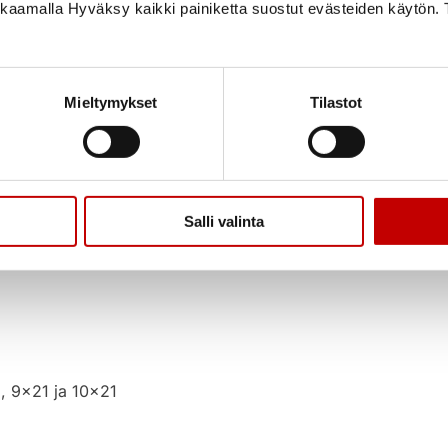
ikkaamalla Hyväksy kaikki painiketta suostut evästeiden käytön. 
pl
Mieltymykset
Tilastot
Salli valinta
Katso ohje kätisyyden vaihdosta
.
, 9×21 ja 10×21