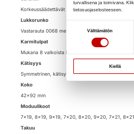
turvallisena ja toimivana. Kl
Korkeussäädettävät FT-65KS valkoiset saranat 2 k
tietosuojaselosteeseen.
Lukkorunko
Suostumuksen
Välttämätön
Vastarauta 0068 messinkinen
valinta
Karmitulpat
Mukana 8 valkoista karmitulppaa
Kätisyys
Kiellä
Symmetrinen, kätisyys valittavissa asennettaessa.
Koko
42×92 mm
Moduulikoot
7×19, 8×19, 9×19, 7×20, 8×20, 9×20, 7×21, 8×21
Takuu