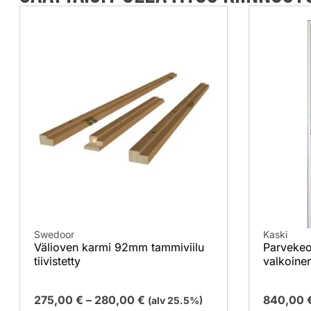
Swedoor
Kaski
Välioven karmi 92mm tammiviilu
Parvekeo
tiivistetty
valkoine
275,00
€
–
280,00
€
840,00
(alv 25.5%)