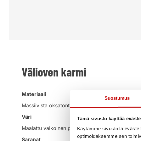
Välioven karmi
Materiaali
Suostumus
Massiivista oksatonta liimapuuta
Väri
Tämä sivusto käyttää eväste
Maalattu valkoinen puolihimmeä NCS S 0502-Y
Käytämme sivustolla evästei
optimoidaksemme sen toimi
Saranat