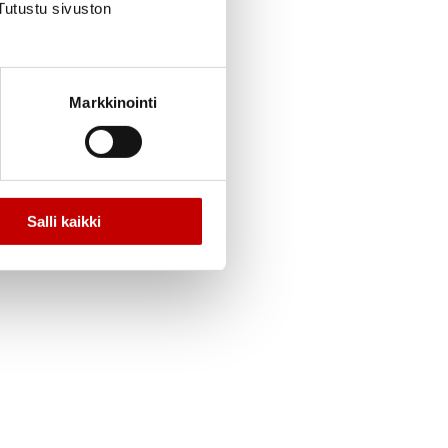
Tutustu sivuston
Markkinointi
Salli kaikki