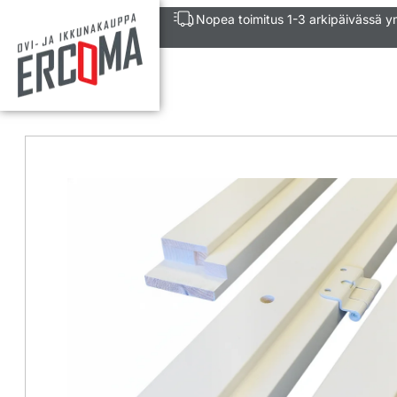
Nopea toimitus 1-3 arkipäivässä 