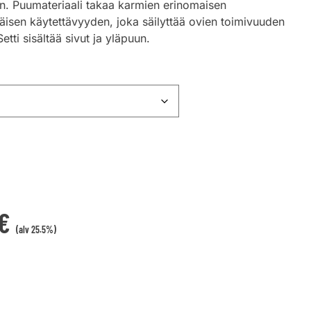
än. Puumateriaali takaa karmien erinomaisen
äisen käytettävyyden, joka säilyttää ovien toimivuuden
ti sisältää sivut ja yläpuun.
€
(alv 25.5%)