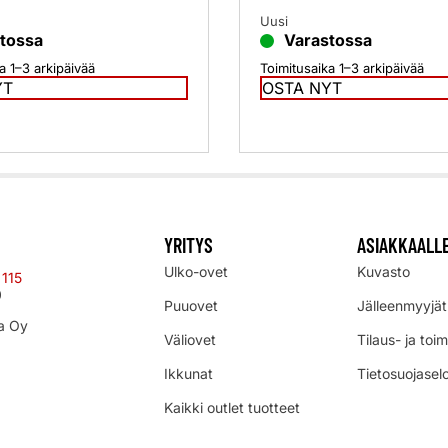
Uusi
tossa
Varastossa
a 1–3 arkipäivää
Toimitusaika 1–3 arkipäivää
YT
OSTA NYT
YRITYS
ASIAKKAALL
Ulko-ovet
Kuvasto
 115
0
Puuovet
Jälleenmyyjät
a Oy
Väliovet
Tilaus- ja toi
Ikkunat
Tietosuojasel
Kaikki outlet tuotteet