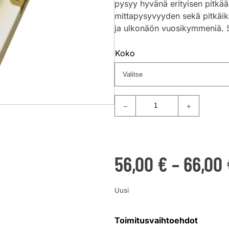
pysyy hyvänä erityisen pitkä
mittapysyvyyden sekä pitkäik
ja ulkonäön vuosikymmeniä. Set
Koko
−
+
56,00
€
–
66,00
Uusi
Toimitusvaihtoehdot