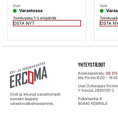
Uusi
Uusi
Varastossa
Varas
Toimitusaika 1–3 arkipäivää
Toimitusaik
OSTA NYT
OSTA N
YHTEYSTIEDOT
Asiakaspalvelu:
08 515
Ma-Pe klo 8:00 – 16:0
Uusi Ovikauppa Ercom
Y-tunnus 2890130-2
Ovet ja ikkunat vaivattomasti
suoraan laajasta
Pulkkisentie 6
varastovalikoimastamme.
90440 KEMPELE