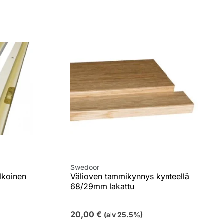
Swedoor
lkoinen
Välioven tammikynnys kynteellä
68/29mm lakattu
20,00
€
(alv 25.5%)