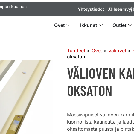
ympäri Suomen
Yhteystiedot
Jälleenmyyjä
Ovet
Ikkunat
Outlet
Tuotteet
>
Ovet
>
Väliovet
>
oksaton
VÄLIOVEN KA
OKSATON
Massiivipuiset välioven karmi
luonnollista kauneutta ja laad
oksattomasta puusta ja pintak