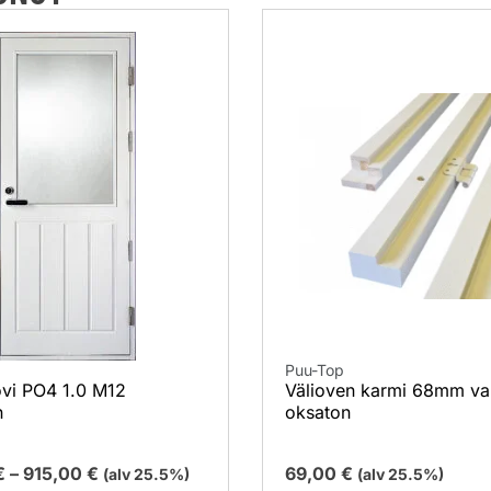
Puu-Top
vi PO4 1.0 M12
Välioven karmi 68mm va
n
oksaton
€
–
915,00
€
69,00
€
(alv 25.5%)
(alv 25.5%)