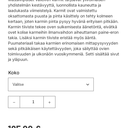
yhdistelmän kestävyyttä, luonnollista kauneutta ja
laadukasta viimeistelyä. Karmit ovat valmistettu
oksattomasta puusta ja pinta käsittely on tehty kolmeen
kertaan, joten karmin pinta pysyy hyvänä erityisen pitkään.
Karmin tiiviste tekee oven sulkemisesta äänetöntä, eivätkä
ovet kolise karmeihin ilmanvaihdon aiheuttaman paine-eron
takia. Lisäksi karmin tiiviste eristää myös ääntä.
Puumateriaali takaa karmien erinomaisen mittapysyvyyden
sekä pitkäikäisen käytettävyyden, joka säilyttää ovien
toimivuuden ja ulkonäön vuosikymmeniä. Setti sisältää sivut
ja yläpuun.
Koko
−
+