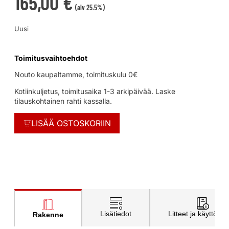
165,00
€
(alv 25.5%)
Uusi
Toimitusvaihtoehdot
Nouto kaupaltamme, toimituskulu 0€
Kotiinkuljetus, toimitusaika 1-3 arkipäivää. Laske
tilauskohtainen rahti kassalla.
LISÄÄ OSTOSKORIIN
Lisätiedot
Litteet ja käyttöohj
Rakenne