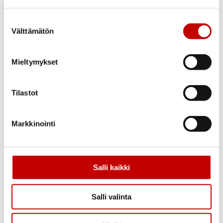
2 vuoden tuotetakuu
Suostumuksen
Välttämätön
valinta
Luotettavuus
Avainlipputuote – Valmistettu Suomessa.
Mieltymykset
PEFC™-sertifioitu – puuraaka-aine
peräisin vastuullisesti hoidetusta
metsästä.
Tilastot
Markkinointi
Salli kaikki
Salli valinta