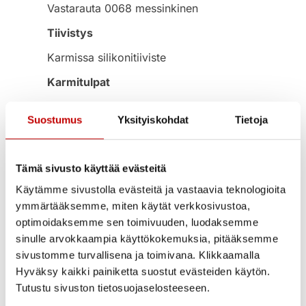
Vastarauta 0068 messinkinen
Tiivistys
Karmissa silikonitiiviste
Karmitulpat
Mukana 8 mustaa karmitulppaa
Suostumus
Yksityiskohdat
Tietoja
Kätisyys
Symmetrinen, kätisyys valittavissa
Tämä sivusto käyttää evästeitä
asennettaessa.
Katso ohje kätisyyden
vaihdosta
.
Käytämme sivustolla evästeitä ja vastaavia teknologioita
ymmärtääksemme, miten käytät verkkosivustoa,
Koko
optimoidaksemme sen toimivuuden, luodaksemme
42×92 mm
sinulle arvokkaampia käyttökokemuksia, pitääksemme
sivustomme turvallisena ja toimivana. Klikkaamalla
Moduulikoot
Hyväksy kaikki painiketta suostut evästeiden käytön.
7×21, 8×21, 9×21 ja 10×21
Tutustu sivuston tietosuojaselosteeseen.
Takuu