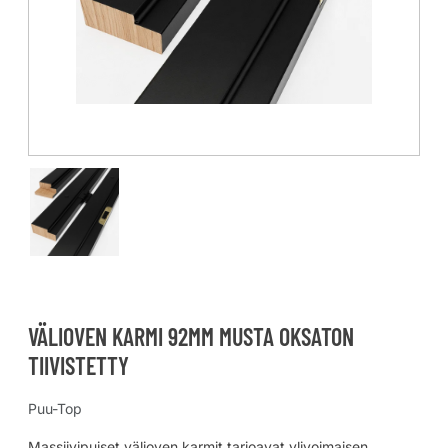
VÄLIOVEN KARMI 92MM MUSTA OKSATON
TIIVISTETTY
Puu-Top
Massiivipuiset välioven karmit tarjoavat ylivoimaisen