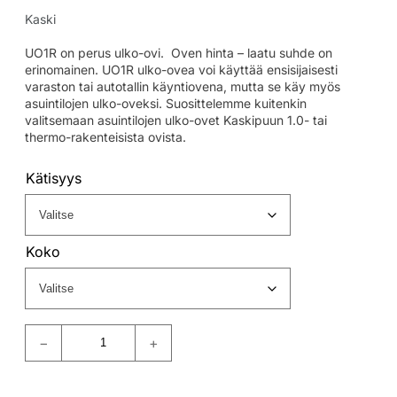
Kaski
UO1R on perus ulko-ovi. Oven hinta – laatu suhde on
erinomainen. UO1R ulko-ovea voi käyttää ensisijaisesti
varaston tai autotallin käyntiovena, mutta se käy myös
asuintilojen ulko-oveksi. Suosittelemme kuitenkin
valitsemaan asuintilojen ulko-ovet Kaskipuun 1.0- tai
thermo-rakenteisista ovista.
Kätisyys
Koko
−
+