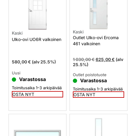
Kaski
Kaski
Outlet Ulko-ovi Ercoma
Ulko-ovi UO6R valkoinen
461 valkoinen
1 030,00
€
625,00
€
(alv
580,00
€
(alv 25.5%)
25.5%)
Uusi
Outlet poistotuote
Varastossa
Varastossa
Toimitusaika 1–3 arkipäivää
Toimitusaika 1–3 arkipäivää
OSTA NYT
OSTA NYT