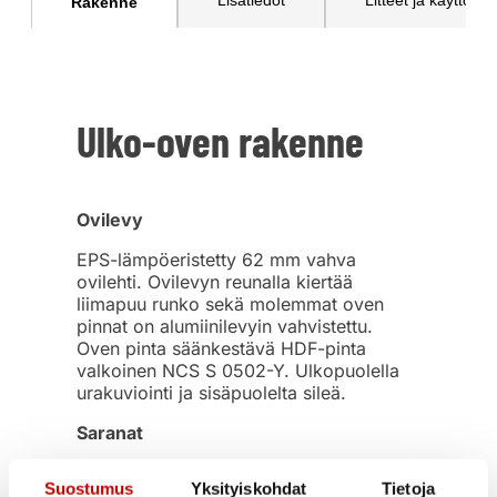
Lisätiedot
Litteet ja käyttöohj
Rakenne
Ulko-oven rakenne
Ovilevy
EPS-lämpöeristetty 62 mm vahva
ovilehti. Ovilevyn reunalla kiertää
liimapuu runko sekä molemmat oven
pinnat on alumiinilevyin vahvistettu.
Oven pinta säänkestävä HDF-pinta
valkoinen NCS S 0502-Y. Ulkopuolella
urakuviointi ja sisäpuolelta sileä.
Saranat
Murtosuojatut säädettävät saranat 3 kpl
Suostumus
Yksityiskohdat
Tietoja