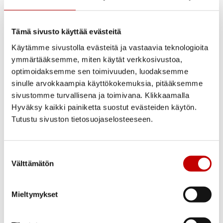
Lukkorunko
LC102-lukkorunko, säädettävä
Tämä sivusto käyttää evästeitä
vastarauta LP711
Käytämme sivustolla evästeitä ja vastaavia teknologioita
Tiivistys ja eristys
ymmärtääksemme, miten käytät verkkosivustoa,
Ovilehdessä tiiviste ja EPS-200
optimoidaksemme sen toimivuuden, luodaksemme
polystyreeni lämmöneriste
sinulle arvokkaampia käyttökokemuksia, pitääksemme
sivustomme turvallisena ja toimivana. Klikkaamalla
Lasi
Hyväksy kaikki painiketta suostut evästeiden käytön.
Crepilasi, argonkaasutäytteinen 2-
Tutustu sivuston tietosuojaselosteeseen.
kertainen selektiivi eristyslasi
Karmi ja kynnys
Suostumuksen
Mäntyliimapuukarmi 115 mm,
Välttämätön
valinta
koivukynnys alumiinisella etureunalla ja
kulutuslistalla.
Mieltymykset
U-arvo
<1,0 W/m²K