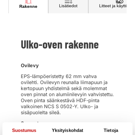
Lisätiedot
Litteet ja käyttöohj
Rakenne
Ulko-oven rakenne
Ovilevy
EPS-lämpöeristetty 62 mm vahva
ovilehti. Ovilevyn reunalla liimapuun ja
kertopuun yhdistelmä sekä molemmat
oven pinnat on alumiinilevyin vahvistettu.
Oven pinta säänkestävä HDF-pinta
valkoinen NCS S 0502-Y. Ulko- ja
sisäpuolelta sileä.
Saranat
Suostumus
Yksityiskohdat
Tietoja
Murtosuojatut säädettävät saranat