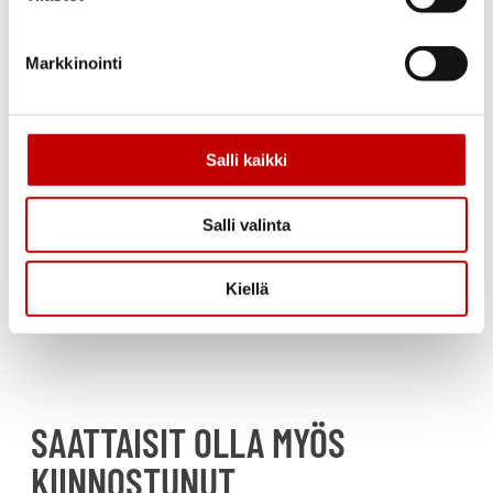
Kätisyys
Markkinointi
Vasen tai oikea
Moduulikoot
10×21
Salli kaikki
Takuu
1 vuoden rakennetakuu
Salli valinta
Luotettavuus
Kiellä
Avainlipputuote – Valmistettu Suomessa.
SAATTAISIT OLLA MYÖS
KIINNOSTUNUT