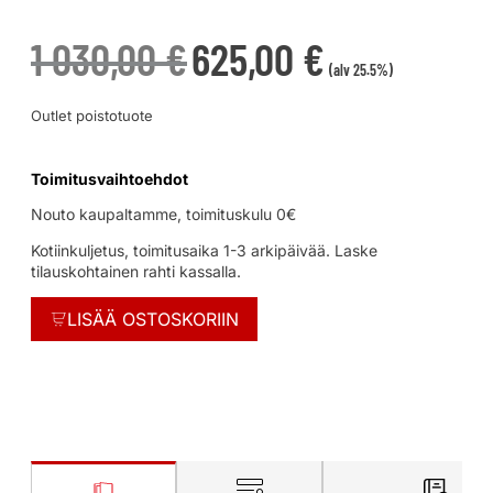
1 030,00
€
625,00
€
(alv 25.5%)
Outlet poistotuote
Toimitusvaihtoehdot
Nouto kaupaltamme, toimituskulu 0€
Kotiinkuljetus, toimitusaika 1-3 arkipäivää. Laske
tilauskohtainen rahti kassalla.
LISÄÄ OSTOSKORIIN