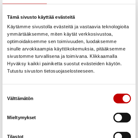
Lukkorunko
Tämä sivusto käyttää evästeitä
KP4190 lukkorunko 0092B vastalevy
Käytämme sivustolla evästeitä ja vastaavia teknologioita
Tiivistys ja eristys
ymmärtääksemme, miten käytät verkkosivustoa,
optimoidaksemme sen toimivuuden, luodaksemme
Ovilehdessä ja karmissa muotoiltu tiiviste
sinulle arvokkaampia käyttökokemuksia, pitääksemme
ja EPS-200 polystyreeni lämmöneriste
sivustomme turvallisena ja toimivana. Klikkaamalla
Lasi
Hyväksy kaikki painiketta suostut evästeiden käytön.
Tutustu sivuston tietosuojaselosteeseen.
Crepilasi, argonkaasutäytteinen 3-
kertainen selektiivi eristyslasi
Karmi ja kynnys
Suostumuksen
Välttämätön
valinta
Mäntyliimapuukarmi 53×115 mm,
tiivistetty koivukynnys alumiinisella
etureunalla ja kulutuslistalla.
Mieltymykset
U-arvo
<1,0 W/m²K
Tilastot