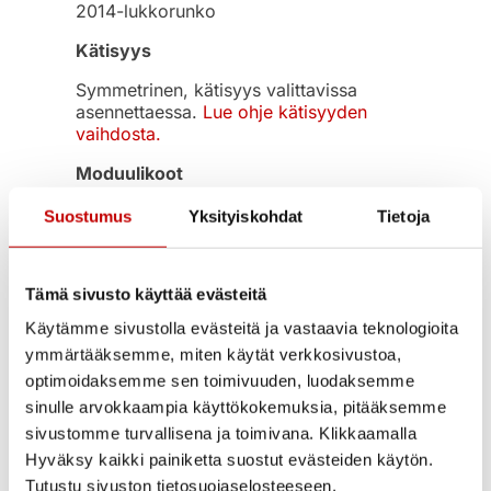
2014-lukkorunko
Kätisyys
Symmetrinen, kätisyys valittavissa
asennettaessa.
Lue ohje kätisyyden
vaihdosta.
Moduulikoot
7×21
Suostumus
Yksityiskohdat
Tietoja
Takuu
II-laatuinen poistotuote, ei takuuta
Tämä sivusto käyttää evästeitä
Käytämme sivustolla evästeitä ja vastaavia teknologioita
Luotettavuus
ymmärtääksemme, miten käytät verkkosivustoa,
Avainlipputuote – Valmistettu Suomessa |
optimoidaksemme sen toimivuuden, luodaksemme
PEFC™-sertifioitu – puuraaka-aine
sinulle arvokkaampia käyttökokemuksia, pitääksemme
peräisin vastuullisesti hoidetusta
sivustomme turvallisena ja toimivana. Klikkaamalla
metsästä. | Rakennustieto M1
päästöluokitus.
Hyväksy kaikki painiketta suostut evästeiden käytön.
Tutustu sivuston tietosuojaselosteeseen.