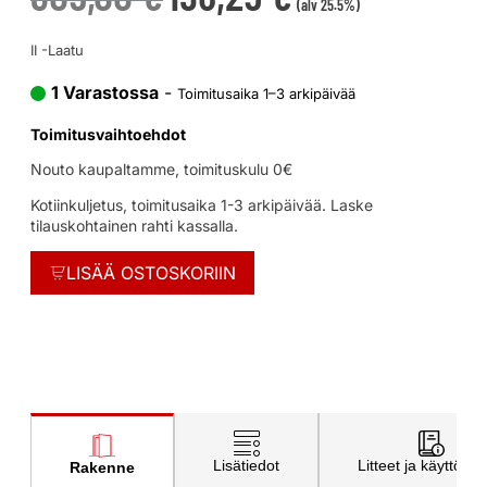
(alv 25.5%)
II -Laatu
1 Varastossa
-
Toimitusaika 1–3 arkipäivää
Toimitusvaihtoehdot
Nouto kaupaltamme, toimituskulu 0€
Kotiinkuljetus, toimitusaika 1-3 arkipäivää. Laske
tilauskohtainen rahti kassalla.
LISÄÄ OSTOSKORIIN
Lisätiedot
Litteet ja käyttöohj
Rakenne