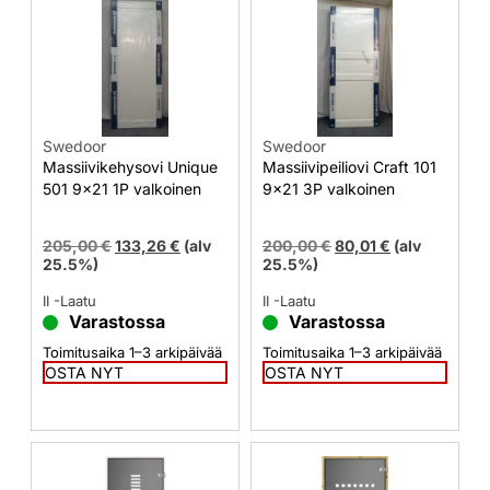
Swedoor
Swedoor
Massiivikehysovi Unique
Massiivipeiliovi Craft 101
501 9×21 1P valkoinen
9×21 3P valkoinen
205,00
€
133,26
€
(alv
200,00
€
80,01
€
(alv
25.5%)
25.5%)
II -Laatu
II -Laatu
Varastossa
Varastossa
Toimitusaika 1–3 arkipäivää
Toimitusaika 1–3 arkipäivää
OSTA NYT
OSTA NYT