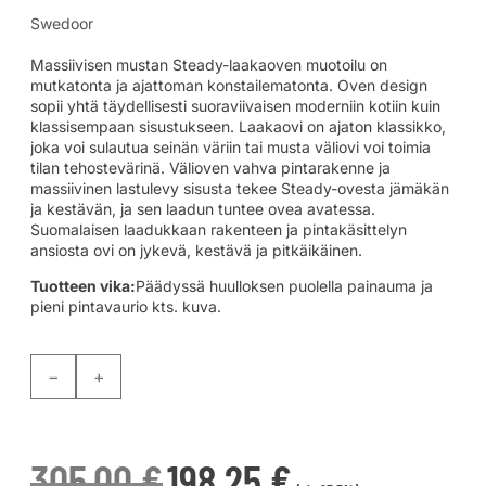
Swedoor
Massiivisen mustan Steady-laakaoven muotoilu on
mutkatonta ja ajattoman konstailematonta. Oven design
sopii yhtä täydellisesti suoraviivaisen moderniin kotiin kuin
klassisempaan sisustukseen. Laakaovi on ajaton klassikko,
joka voi sulautua seinän väriin tai musta väliovi voi toimia
tilan tehostevärinä. Välioven vahva pintarakenne ja
massiivinen lastulevy sisusta tekee Steady-ovesta jämäkän
ja kestävän, ja sen laadun tuntee ovea avatessa.
Suomalaisen laadukkaan rakenteen ja pintakäsittelyn
ansiosta ovi on jykevä, kestävä ja pitkäikäinen.
Tuotteen vika:
Päädyssä huulloksen puolella painauma ja
pieni pintavaurio kts. kuva.
−
+
305,00
€
198,25
€