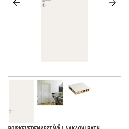
ROISKEVEDENKESTÄVÄ LAAKAOVI BATH