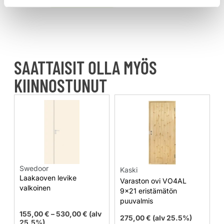
SAATTAISIT OLLA MYÖS
KIINNOSTUNUT
Swedoor
Kaski
Laakaoven levike
Varaston ovi VO4AL
valkoinen
9×21 eristämätön
puuvalmis
155,00
€
–
530,00
€
(alv
275,00
€
(alv 25.5%)
25.5%)