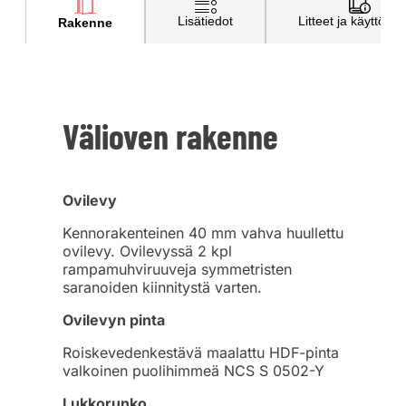
Lisätiedot
Litteet ja käyttöohj
Rakenne
Välioven rakenne
Ovilevy
Kennorakenteinen 40 mm vahva huullettu
ovilevy. Ovilevyssä 2 kpl
rampamuhviruuveja symmetristen
saranoiden kiinnitystä varten.
Ovilevyn pinta
Roiskevedenkestävä maalattu HDF-pinta
valkoinen puolihimmeä NCS S 0502-Y
Lukkorunko