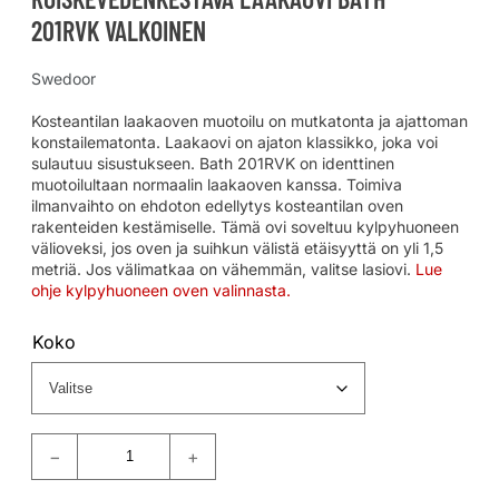
201RVK VALKOINEN
Swedoor
Kosteantilan laakaoven muotoilu on mutkatonta ja ajattoman
konstailematonta. Laakaovi on ajaton klassikko, joka voi
sulautuu sisustukseen. Bath 201RVK on identtinen
muotoilultaan normaalin laakaoven kanssa. Toimiva
ilmanvaihto on ehdoton edellytys kosteantilan oven
rakenteiden kestämiselle. Tämä ovi soveltuu kylpyhuoneen
välioveksi, jos oven ja suihkun välistä etäisyyttä on yli 1,5
metriä. Jos välimatkaa on vähemmän, valitse lasiovi.
Lue
ohje kylpyhuoneen oven valinnasta.
Koko
−
+