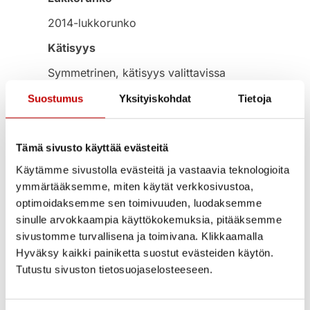
2014-lukkorunko
Kätisyys
Symmetrinen, kätisyys valittavissa
asennettaessa.
Katso ohje kätisyyden
Suostumus
Yksityiskohdat
Tietoja
vaihdosta
.
Moduulikoot
Tämä sivusto käyttää evästeitä
7×20, 8×20, 9×20, 7×21, 8×21, 9×21 ja
10×21
Käytämme sivustolla evästeitä ja vastaavia teknologioita
ymmärtääksemme, miten käytät verkkosivustoa,
Takuu
optimoidaksemme sen toimivuuden, luodaksemme
2 vuoden tuotetakuu
sinulle arvokkaampia käyttökokemuksia, pitääksemme
sivustomme turvallisena ja toimivana. Klikkaamalla
Luotettavuus
Hyväksy kaikki painiketta suostut evästeiden käytön.
PEFC™-sertifioitu – puuraaka-aine
Tutustu sivuston tietosuojaselosteeseen.
peräisin vastuullisesti hoidetusta
metsästä.