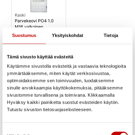
Kaski
Parvekeovi PO4 1.0
M16 valkoinen
Suostumus
Yksityiskohdat
Tietoja
915,00
€
–
990,00
€
(alv 25.5%)
Tämä sivusto käyttää evästeitä
Uusi
Varastossa
Käytämme sivustolla evästeitä ja vastaavia teknologioita
Toimitusaika 1–3
ymmärtääksemme, miten käytät verkkosivustoa,
arkipäivää
optimoidaksemme sen toimivuuden, luodaksemme
OSTA NYT
sinulle arvokkaampia käyttökokemuksia, pitääksemme
sivustomme turvallisena ja toimivana. Klikkaamalla
Hyväksy kaikki painiketta suostut evästeiden käytön.
Tutustu sivuston tietosuojaselosteeseen.
Suostumuksen
Ovi- ja ikkunakauppa Ercoma on Oulun kupeessa