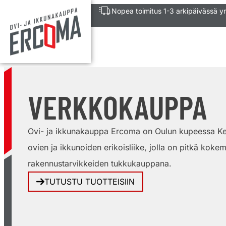
Nopea toimitus 1-3 arkipäivässä 
VERKKOKAUPPA
Ovi- ja ikkunakauppa Ercoma on Oulun kupeessa Ke
ovien ja ikkunoiden erikoisliike, jolla on pitkä kokem
rakennustarvikkeiden tukkukauppana.
TUTUSTU TUOTTEISIIN