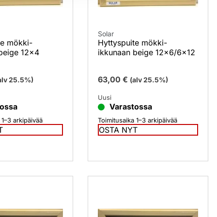
Solar
te mökki-
Hyttyspuite mökki-
beige 12×4
ikkunaan beige 12×6/6×12
63,00
€
alv 25.5%)
(alv 25.5%)
Uusi
tossa
Varastossa
 1–3 arkipäivää
Toimitusaika 1–3 arkipäivää
T
OSTA NYT