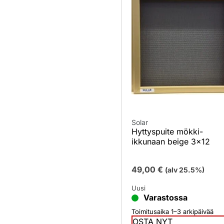
Solar
Hyttyspuite mökki-
ikkunaan beige 3×12
49,00
€
(alv 25.5%)
Uusi
Varastossa
Toimitusaika 1–3 arkipäivää
OSTA NYT