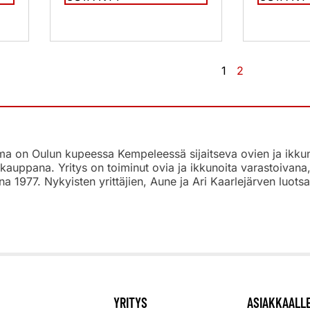
1
2
 on Oulun kupeessa Kempeleessä sijaitseva ovien ja ikkunoi
kauppana. Yritys on toiminut ovia ja ikkunoita varastoivan
na 1977. Nykyisten yrittäjien, Aune ja Ari Kaarlejärven luo
YRITYS
ASIAKKAALL