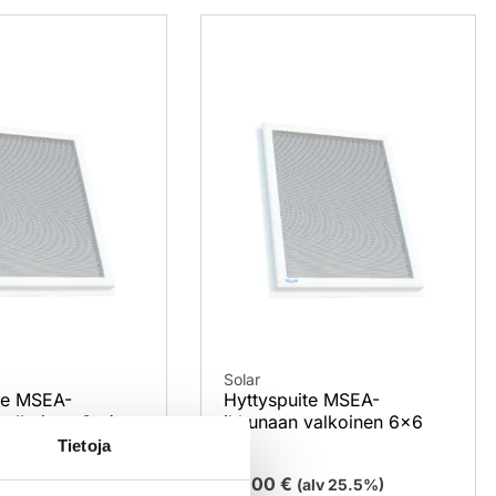
Solar
te MSEA-
Hyttyspuite MSEA-
valkoinen 6×4
ikkunaan valkoinen 6×6
Tietoja
55,00
€
alv 25.5%)
(alv 25.5%)