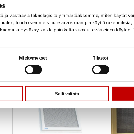
itä
Uusi
Uusi
Varastossa
Varas
tä ja vastaavia teknologioita ymmärtääksemme, miten käytät ve
Toimitusaika 1–3 arkipäivää
Toimitusaika
vuuden, luodaksemme sinulle arvokkaampia käyttökokemuksia
OSTA NYT
OSTA NY
ikkaamalla Hyväksy kaikki painiketta suostut evästeiden käytön. 
Mieltymykset
Tilastot
Salli valinta