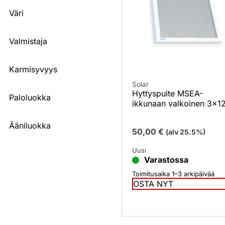
Väri
Valmistaja
Karmisyvyys
Solar
Hyttyspuite MSEA-
Paloluokka
ikkunaan valkoinen 3×1
Ääniluokka
50,00
€
(alv 25.5%)
Uusi
Varastossa
Toimitusaika 1–3 arkipäivää
OSTA NYT