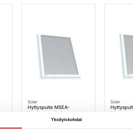
Solar
Solar
Hyttyspuite MSEA-
Hyttyspui
2
ikkunaan valkoinen 4×4
ikkunaan 
Yksityiskohdat
45,00
€
45,00
€
(alv 25.5%)
(