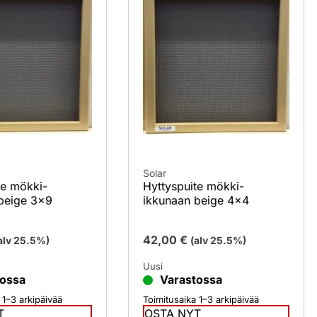
Solar
te mökki-
Hyttyspuite mökki-
beige 3×9
ikkunaan beige 4×4
42,00
€
alv 25.5%)
(alv 25.5%)
Uusi
tossa
Varastossa
 1–3 arkipäivää
Toimitusaika 1–3 arkipäivää
T
OSTA NYT