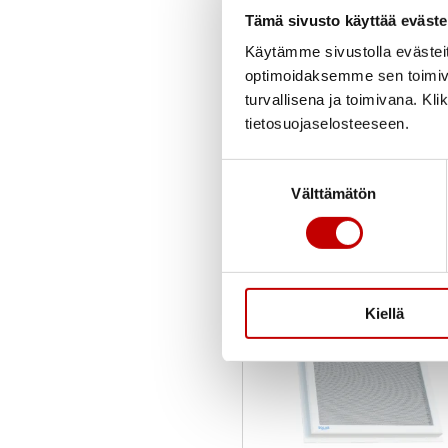
Tämä sivusto käyttää eväste
Uusi
Varastossa
Käytämme sivustolla evästei
Toimitusaika 1–3 arkipäivää
optimoidaksemme sen toimi
OSTA NYT
turvallisena ja toimivana. Kl
tietosuojaselosteeseen.
Suostumuksen
Välttämätön
valinta
Kiellä