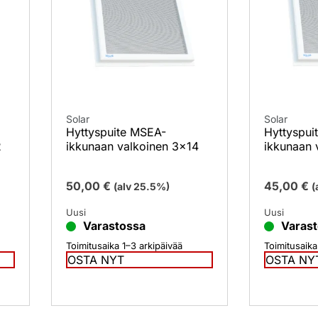
Solar
Solar
Hyttyspuite MSEA-
Hyttyspui
2
ikkunaan valkoinen 3×14
ikkunaan 
50,00
€
45,00
€
(alv 25.5%)
(
Uusi
Uusi
Varastossa
Varas
Toimitusaika 1–3 arkipäivää
Toimitusaika
OSTA NYT
OSTA NY