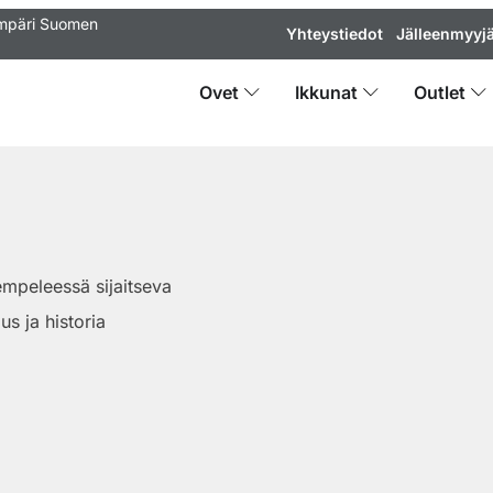
ympäri Suomen
Yhteystiedot
Jälleenmyyjä
Ovet
Ikkunat
Outlet
mpeleessä sijaitseva
us ja historia