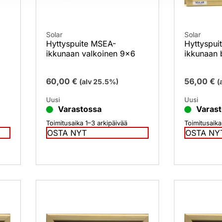
Solar
Solar
Hyttyspuite MSEA-
Hyttyspui
ikkunaan valkoinen 9×6
ikkunaan 
60,00
€
56,00
€
(alv 25.5%)
(
Uusi
Uusi
Varastossa
Varas
Toimitusaika 1–3 arkipäivää
Toimitusaika
OSTA NYT
OSTA NY