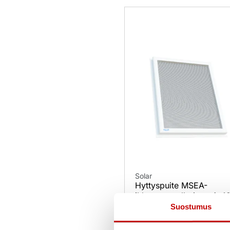
Solar
Hyttyspuite MSEA-
ikkunaan valkoinen 4×1
Suostumus
50,00
€
(alv 25.5%)