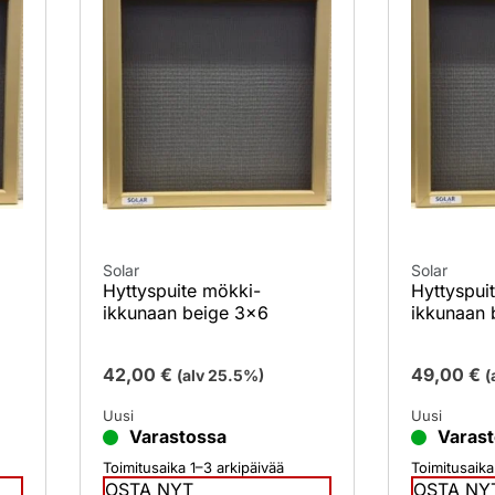
Solar
Solar
Hyttyspuite mökki-
Hyttyspui
ikkunaan beige 3×6
ikkunaan 
42,00
€
49,00
€
(alv 25.5%)
(
Uusi
Uusi
Varastossa
Varas
Toimitusaika 1–3 arkipäivää
Toimitusaika
OSTA NYT
OSTA NY