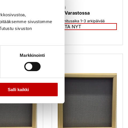
Uusi
tossa
Varastossa
rkkosivustoa,
 1–3 arkipäivää
Toimitusaika 1–3 arkipäivää
, pitääksemme sivustomme
T
OSTA NYT
Tutustu sivuston
Markkinointi
Salli kaikki