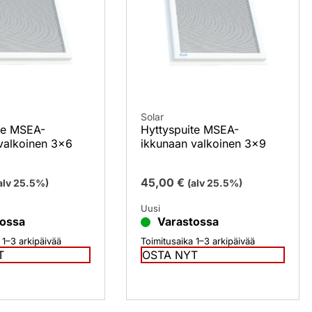
Solar
te MSEA-
Hyttyspuite MSEA-
valkoinen 3×6
ikkunaan valkoinen 3×9
45,00
€
alv 25.5%)
(alv 25.5%)
Uusi
tossa
Varastossa
 1–3 arkipäivää
Toimitusaika 1–3 arkipäivää
T
OSTA NYT