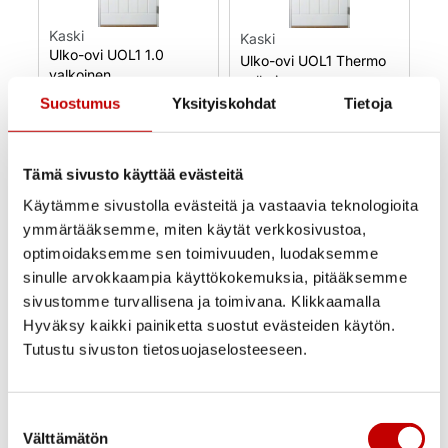
Kaski
Kaski
Ulko-ovi UOL1 1.0
Ulko-ovi UOL1 Thermo
valkoinen
valkoinen
Suostumus
Yksityiskohdat
Tietoja
830,00
€
–
915,00
€
945,00
€
(alv 25.5%)
(alv 25.5%)
Uusi
Tämä sivusto käyttää evästeitä
Uusi
Varastossa
Varastossa
Käytämme sivustolla evästeitä ja vastaavia teknologioita
Toimitusaika 1–3
Toimitusaika 1–3
ymmärtääksemme, miten käytät verkkosivustoa,
arkipäivää
arkipäivää
optimoidaksemme sen toimivuuden, luodaksemme
OSTA NYT
OSTA NYT
sinulle arvokkaampia käyttökokemuksia, pitääksemme
sivustomme turvallisena ja toimivana. Klikkaamalla
Hyväksy kaikki painiketta suostut evästeiden käytön.
Tutustu sivuston tietosuojaselosteeseen.
Suostumuksen
Välttämätön
valinta