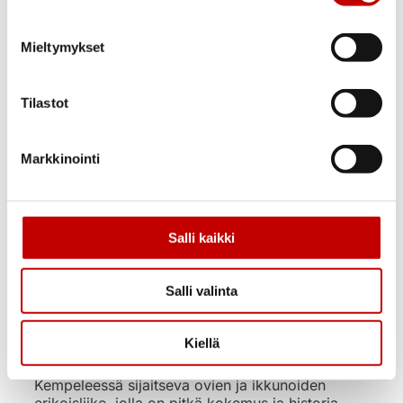
Kaski
Ulko-ovi UOL2 1.0
Mieltymykset
valkoinen
Tilastot
875,00
€
(alv 25.5%)
Uusi
Markkinointi
Varastossa
Toimitusaika 1–3
arkipäivää
OSTA NYT
Salli kaikki
Salli valinta
Kiellä
Ovi- ja ikkunakauppa Ercoma on Oulun kupeessa
Kempeleessä sijaitseva ovien ja ikkunoiden
erikoisliike, jolla on pitkä kokemus ja historia