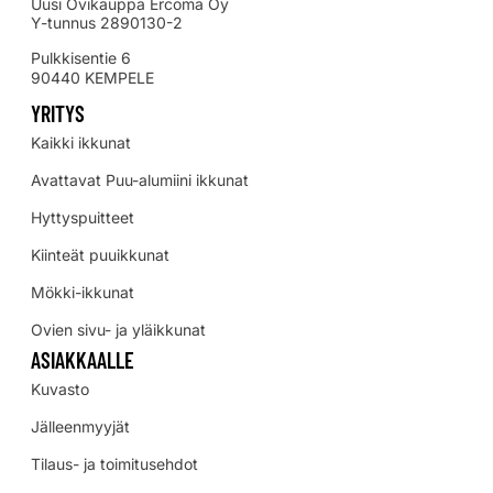
Uusi Ovikauppa Ercoma Oy
Y-tunnus 2890130-2
Pulkkisentie 6
90440 KEMPELE
YRITYS
Kaikki ikkunat
Avattavat Puu-alumiini ikkunat
Hyttyspuitteet
Kiinteät puuikkunat
Mökki-ikkunat
Ovien sivu- ja yläikkunat
ASIAKKAALLE
Kuvasto
Jälleenmyyjät
Tilaus- ja toimitusehdot