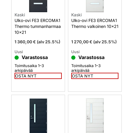
Kaski
Kaski
Ulko-ovi FE3 ERCOMA1
Ulko-ovi FE3 ERCOMA1
Thermo tummanharmaa
Thermo valkoinen 10×21
10×21
1 360,00
€
(alv 25.5%)
1 270,00
€
(alv 25.5%)
Uusi
Uusi
Varastossa
Varastossa
Toimitusaika 1–3
Toimitusaika 1–3
arkipäivää
arkipäivää
OSTA NYT
OSTA NYT