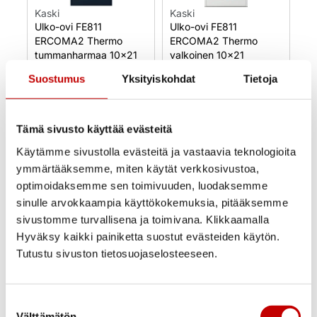
Kaski
Kaski
Ulko-ovi FE811
Ulko-ovi FE811
ERCOMA2 Thermo
ERCOMA2 Thermo
tummanharmaa 10×21
valkoinen 10×21
1 090,00
€
(alv 25.5%)
1 000,00
€
(alv 25.5%)
Suostumus
Yksityiskohdat
Tietoja
Uusi
Uusi
Varastossa
Varastossa
Tämä sivusto käyttää evästeitä
Toimitusaika 1–3
Toimitusaika 1–3
arkipäivää
arkipäivää
Käytämme sivustolla evästeitä ja vastaavia teknologioita
OSTA NYT
OSTA NYT
ymmärtääksemme, miten käytät verkkosivustoa,
optimoidaksemme sen toimivuuden, luodaksemme
sinulle arvokkaampia käyttökokemuksia, pitääksemme
sivustomme turvallisena ja toimivana. Klikkaamalla
Hyväksy kaikki painiketta suostut evästeiden käytön.
Tutustu sivuston tietosuojaselosteeseen.
Suostumuksen
Kaski
Kaski
Välttämätön