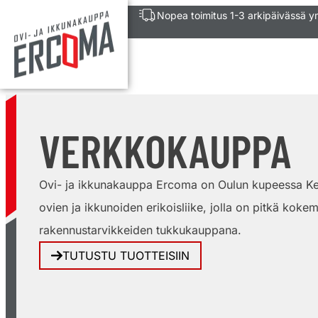
Nopea toimitus 1-3 arkipäivässä 
VERKKOKAUPPA
Ovi- ja ikkunakauppa Ercoma on Oulun kupeessa Ke
ovien ja ikkunoiden erikoisliike, jolla on pitkä kokem
rakennustarvikkeiden tukkukauppana.
TUTUSTU TUOTTEISIIN