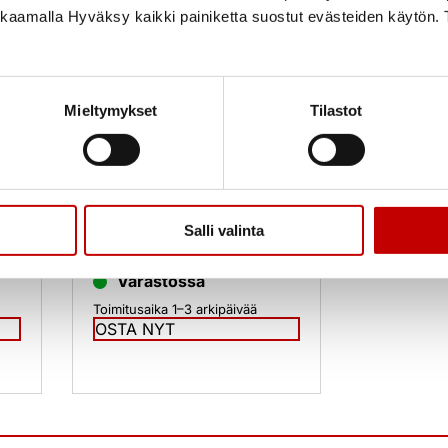
ikkaamalla Hyväksy kaikki painiketta suostut evästeiden käytön. 
Mieltymykset
Tilastot
Ulko-oven painike 1059
Ms/HCR 65-80mm
Salli valinta
39,01
€
(alv 25.5%)
Varastossa
Toimitusaika 1–3 arkipäivää
OSTA NYT