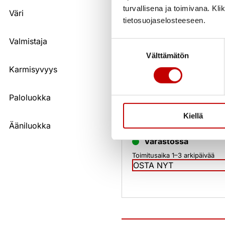
turvallisena ja toimivana. Kl
Väri
tietosuojaselosteeseen.
Valmistaja
Suostumuksen
Välttämätön
valinta
Karmisyvyys
Ulko-oven painike 1059
MS/CR 65-80mm
Paloluokka
Kiellä
39,01
€
(alv 25.5%)
Ääniluokka
Varastossa
Toimitusaika 1–3 arkipäivää
OSTA NYT