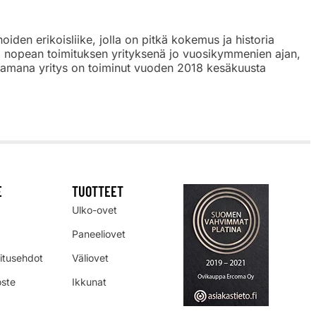
den erikoisliike, jolla on pitkä kokemus ja historia
a, nopean toimituksen yrityksenä jo vuosikymmenien ajan,
tsaamana yritys on toiminut vuoden 2018 kesäkuusta
E
TUOTTEET
Ulko-ovet
Paneeliovet
mitusehdot
Väliovet
oste
Ikkunat