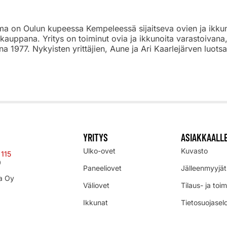
 on Oulun kupeessa Kempeleessä sijaitseva ovien ja ikkunoi
kauppana. Yritys on toiminut ovia ja ikkunoita varastoivan
na 1977. Nykyisten yrittäjien, Aune ja Ari Kaarlejärven luo
YRITYS
ASIAKKAALL
Ulko-ovet
Kuvasto
 115
0
Paneeliovet
Jälleenmyyjät
a Oy
Väliovet
Tilaus- ja toi
Ikkunat
Tietosuojasel