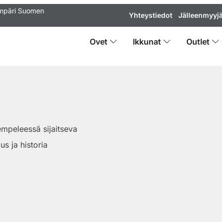
ympäri Suomen
Yhteystiedot
Jälleenmyyjä
Ovet
Ikkunat
Outlet
mpeleessä sijaitseva
us ja historia