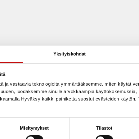
Yksityiskohdat
itä
tä ja vastaavia teknologioita ymmärtääksemme, miten käytät ve
vuuden, luodaksemme sinulle arvokkaampia käyttökokemuksia
ikkaamalla Hyväksy kaikki painiketta suostut evästeiden käytön. 
Tuotteita ei löytynyt.
Mieltymykset
Tilastot