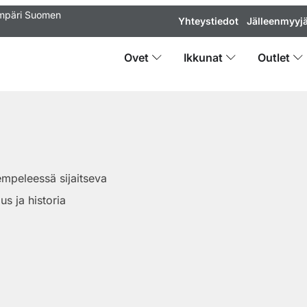
ympäri Suomen
Yhteystiedot
Jälleenmyyjä
Ovet
Ikkunat
Outlet
mpeleessä sijaitseva
us ja historia