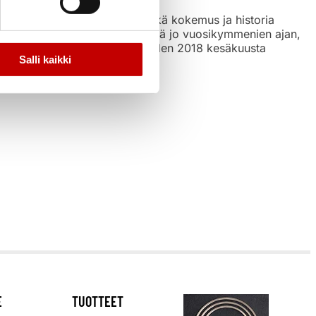
den erikoisliike, jolla on pitkä kokemus ja historia
a, nopean toimituksen yrityksenä jo vuosikymmenien ajan,
tsaamana yritys on toiminut vuoden 2018 kesäkuusta
Salli kaikki
E
TUOTTEET