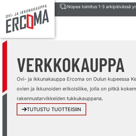
Nopea toimitus 1-3 arkipäivässä 
VERKKOKAUPPA
Ovi- ja ikkunakauppa Ercoma on Oulun kupeessa Ke
ovien ja ikkunoiden erikoisliike, jolla on pitkä kokem
rakennustarvikkeiden tukkukauppana.
TUTUSTU TUOTTEISIIN