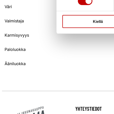
Väri
Ovi- ja ikkunakauppa Ercoma
rakennustarvikkeiden tukku
toiminta on alkanut jo vuon
Valmistaja
Kiellä
alkaen.
Karmisyvyys
Paloluokka
Ääniluokka
YHTEYSTIEDOT