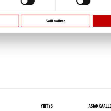
 on Oulun kupeessa Kempeleessä sijaitseva ovien ja ikkunoi
kauppana. Yritys on toiminut ovia ja ikkunoita varastoivan
na 1977. Nykyisten yrittäjien, Aune ja Ari Kaarlejärven luo
Salli valinta
YRITYS
ASIAKKAALL