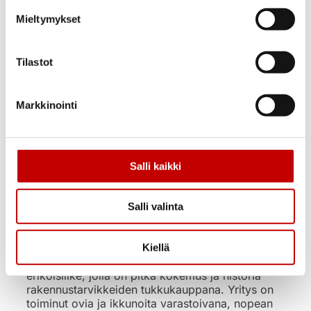
Äänieristys laakaovi
Sound 201 25dB
Mieltymykset
valkoinen
255,00
€
(alv 25.5%)
Tilastot
Uusi
Varastossa
Markkinointi
Toimitusaika 1–3
arkipäivää
OSTA NYT
Salli kaikki
Salli valinta
Ovi- ja ikkunakauppa Ercoma on Oulun kupeessa
Kiellä
Kempeleessä sijaitseva ovien ja ikkunoiden
erikoisliike, jolla on pitkä kokemus ja historia
rakennustarvikkeiden tukkukauppana. Yritys on
toiminut ovia ja ikkunoita varastoivana, nopean