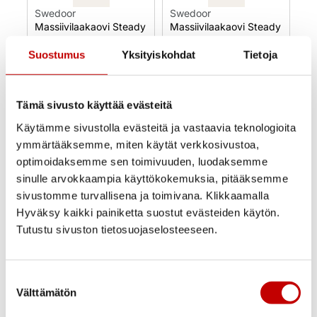
Swedoor
Swedoor
Massiivilaakaovi Steady
Massiivilaakaovi Steady
411 valkoinen 19 korkea
411 valkoinen 21 korkea
Suostumus
Yksityiskohdat
Tietoja
220,00
€
(alv 25.5%)
190,00
€
(alv 25.5%)
Uusi
Uusi
Tämä sivusto käyttää evästeitä
Varastossa
Varastossa
Käytämme sivustolla evästeitä ja vastaavia teknologioita
Toimitusaika 1–3
Toimitusaika 1–3
ymmärtääksemme, miten käytät verkkosivustoa,
arkipäivää
arkipäivää
OSTA NYT
OSTA NYT
optimoidaksemme sen toimivuuden, luodaksemme
sinulle arvokkaampia käyttökokemuksia, pitääksemme
sivustomme turvallisena ja toimivana. Klikkaamalla
Hyväksy kaikki painiketta suostut evästeiden käytön.
Tutustu sivuston tietosuojaselosteeseen.
Suostumuksen
Välttämätön
valinta
Swedoor