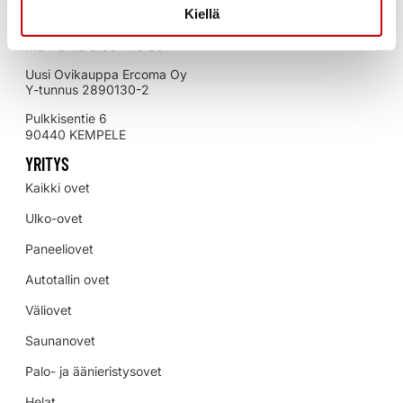
YHTEYSTIEDOT
Kiellä
Asiakaspalvelu:
08 515 115
Ma-Pe klo 8:00 – 16:00
Uusi Ovikauppa Ercoma Oy
Y-tunnus 2890130-2
Pulkkisentie 6
90440 KEMPELE
YRITYS
Kaikki ovet
Ulko-ovet
Paneeliovet
Autotallin ovet
Väliovet
Saunanovet
Palo- ja äänieristysovet
Helat