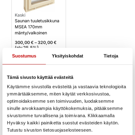
Kaski
Saunan tuuletusikkuna
MSEA 170mm
mänty/valkoinen
300,00
€
–
320,00
€
(alv 25.5%)
Suostumus
Yksityiskohdat
Tietoja
Uusi
Varastossa
Toimitusaika 1–3
arkipäivää
Tämä sivusto käyttää evästeitä
OSTA NYT
Käytämme sivustolla evästeitä ja vastaavia teknologioita
ymmärtääksemme, miten käytät verkkosivustoa,
optimoidaksemme sen toimivuuden, luodaksemme
sinulle arvokkaampia käyttökokemuksia, pitääksemme
sivustomme turvallisena ja toimivana. Klikkaamalla
Hyväksy kaikki painiketta suostut evästeiden käytön.
Tutustu sivuston tietosuojaselosteeseen.
Ovi- ja ikkunakauppa Ercoma on Oulun kupeessa