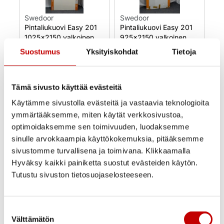
Swedoor
Swedoor
Pintaliukuovi Easy 201
Pintaliukuovi Easy 201
1025×2150 valkoinen
925×2150 valkoinen
Suostumus
Yksityiskohdat
Tietoja
195,00
€
126,76
€
(alv
170,00
€
110,50
€
(alv
25.5%)
25.5%)
Tämä sivusto käyttää evästeitä
II -Laatu
II -Laatu
Varastossa
Varastossa
Käytämme sivustolla evästeitä ja vastaavia teknologioita
Toimitusaika 1–3
Toimitusaika 1–3
ymmärtääksemme, miten käytät verkkosivustoa,
arkipäivää
arkipäivää
optimoidaksemme sen toimivuuden, luodaksemme
OSTA NYT
OSTA NYT
sinulle arvokkaampia käyttökokemuksia, pitääksemme
sivustomme turvallisena ja toimivana. Klikkaamalla
Hyväksy kaikki painiketta suostut evästeiden käytön.
Tutustu sivuston tietosuojaselosteeseen.
Suostumuksen
Välttämätön
valinta