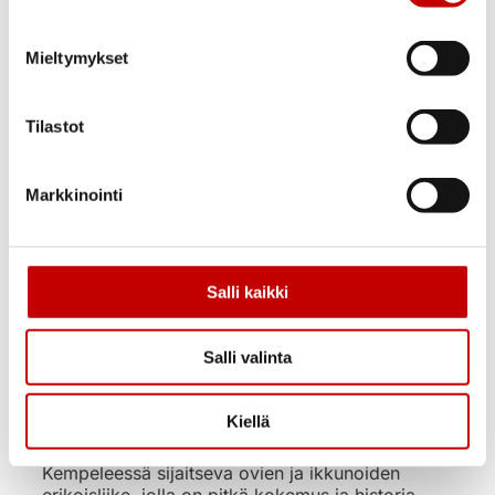
Swedoor
Softclose-hidastin
Mieltymykset
liukuovelle seinän
pintaan
Tilastot
75,00
€
(alv 25.5%)
Uusi
Markkinointi
Varastossa
Toimitusaika 1–3
arkipäivää
OSTA NYT
Salli kaikki
Salli valinta
Kiellä
Ovi- ja ikkunakauppa Ercoma on Oulun kupeessa
Kempeleessä sijaitseva ovien ja ikkunoiden
erikoisliike, jolla on pitkä kokemus ja historia