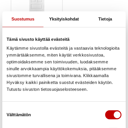
Swedoor
Suostumus
Yksityiskohdat
Tietoja
Kevytpeiliovi 4-peilinen
valkoinen
Tämä sivusto käyttää evästeitä
115,00
€
–
130,00
€
(alv
25.5%)
Käytämme sivustolla evästeitä ja vastaavia teknologioita
Uusi
ymmärtääksemme, miten käytät verkkosivustoa,
Varastossa
optimoidaksemme sen toimivuuden, luodaksemme
Toimitusaika 1–3
sinulle arvokkaampia käyttökokemuksia, pitääksemme
arkipäivää
sivustomme turvallisena ja toimivana. Klikkaamalla
OSTA NYT
Hyväksy kaikki painiketta suostut evästeiden käytön.
Tutustu sivuston tietosuojaselosteeseen.
Suostumuksen
Välttämätön
valinta
Ovi- ja ikkunakauppa Ercoma on Oulun kupeessa