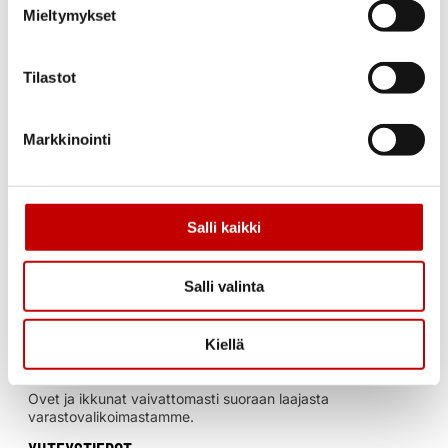
Kempeleessä sijaitseva ovien ja ikkunoiden
Mieltymykset
erikoisliike, jolla on pitkä kokemus ja historia
rakennustarvikkeiden tukkukauppana. Yritys on
toiminut ovia ja ikkunoita varastoivana, nopean
Tilastot
toimituksen yrityksenä jo vuosikymmenien ajan,
toiminta on alkanut jo vuonna 1977. Nykyisten
yrittäjien, Aune ja Ari Kaarlejärven luotsaamana
Markkinointi
yritys on toiminut vuoden 2018 kesäkuusta
alkaen.
Salli kaikki
Salli valinta
Kiellä
Ovet ja ikkunat vaivattomasti suoraan laajasta
varastovalikoimastamme.