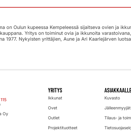
 on Oulun kupeessa Kempeleessä sijaitseva ovien ja ikkunoi
kauppana. Yritys on toiminut ovia ja ikkunoita varastoivan
na 1977. Nykyisten yrittäjien, Aune ja Ari Kaarlejärven luo
YRITYS
ASIAKKAALL
Ikkunat
Kuvasto
 115
0
Ovet
Jälleenmyyjät
a Oy
Outlet
Tilaus- ja toi
Projektituotteet
Tietosuojasel