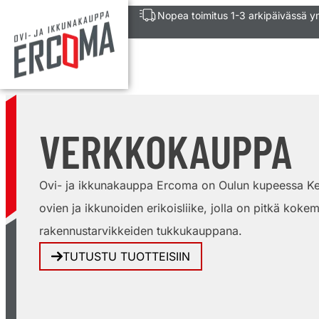
Nopea toimitus 1-3 arkipäivässä 
VERKKOKAUPPA
Ovi- ja ikkunakauppa Ercoma on Oulun kupeessa Ke
ovien ja ikkunoiden erikoisliike, jolla on pitkä kokem
rakennustarvikkeiden tukkukauppana.
TUTUSTU TUOTTEISIIN