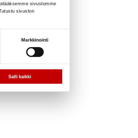
, pitääksemme sivustomme
Tutustu sivuston
Markkinointi
Salli kaikki