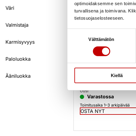
optimoidaksemme sen toimi
Väri
turvallisena ja toimivana. Kl
tietosuojaselosteeseen.
Valmistaja
Suostumuksen
Välttämätön
valinta
Karmisyvyys
Puu-Top
Kosteudenkestävä välio
Paloluokka
karmi 68mm oksaton
Ääniluokka
Kiellä
150,00
€
(alv 25.5%)
Uusi
Varastossa
Toimitusaika 1–3 arkipäivää
OSTA NYT