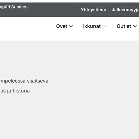
ympäri Suomen
Yhteystiedot
Jälleenmyyjä
Ovet
Ikkunat
Outlet
mpeleessä sijaitseva
us ja historia