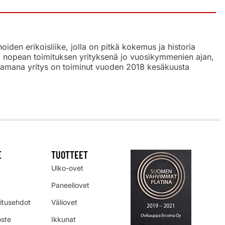
den erikoisliike, jolla on pitkä kokemus ja historia
a, nopean toimituksen yrityksenä jo vuosikymmenien ajan,
tsaamana yritys on toiminut vuoden 2018 kesäkuusta
E
TUOTTEET
Ulko-ovet
Paneeliovet
mitusehdot
Väliovet
oste
Ikkunat