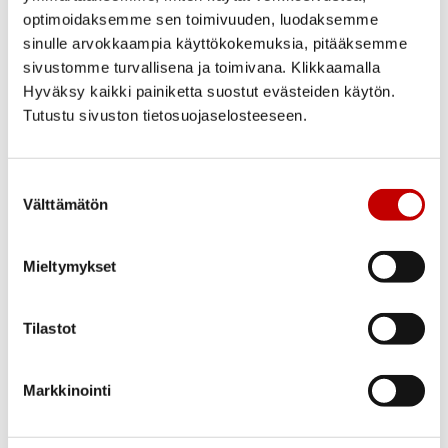
optimoidaksemme sen toimivuuden, luodaksemme
MSEA Tuuletusluukku
sinulle arvokkaampia käyttökokemuksia, pitääksemme
290mm leveä 170mm
valkoinen
sivustomme turvallisena ja toimivana. Klikkaamalla
Hyväksy kaikki painiketta suostut evästeiden käytön.
120,00
€
(alv 25.5%)
Tutustu sivuston tietosuojaselosteeseen.
Outlet poistotuote
Varastossa
Suostumuksen
Toimitusaika 1–3
arkipäivää
Välttämätön
valinta
OSTA NYT
Mieltymykset
Tilastot
Ovi- ja ikkunakauppa Ercoma on Oulun kupeessa
Markkinointi
Kempeleessä sijaitseva ovien ja ikkunoiden
erikoisliike, jolla on pitkä kokemus ja historia
rakennustarvikkeiden tukkukauppana. Yritys on