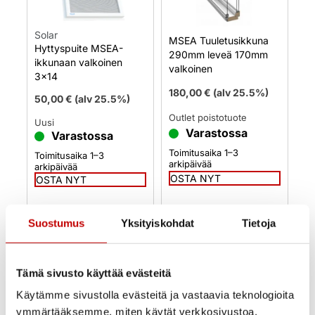
Solar
MSEA Tuuletusikkuna
Hyttyspuite MSEA-
290mm leveä 170mm
ikkunaan valkoinen
valkoinen
3×14
180,00
€
(alv 25.5%)
50,00
€
(alv 25.5%)
Outlet poistotuote
Uusi
Varastossa
Varastossa
Toimitusaika 1–3
Toimitusaika 1–3
arkipäivää
arkipäivää
OSTA NYT
OSTA NYT
Suostumus
Yksityiskohdat
Tietoja
Tämä sivusto käyttää evästeitä
Käytämme sivustolla evästeitä ja vastaavia teknologioita
ymmärtääksemme, miten käytät verkkosivustoa,