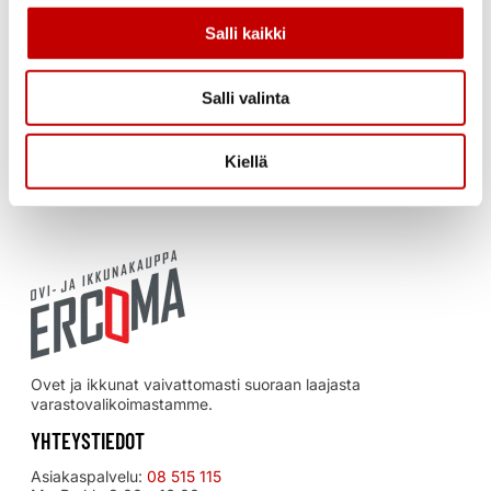
toiminut ovia ja ikkunoita varastoivana, nopean
Salli kaikki
toimituksen yrityksenä jo vuosikymmenien ajan,
toiminta on alkanut jo vuonna 1977. Nykyisten
yrittäjien, Aune ja Ari Kaarlejärven luotsaamana
Salli valinta
yritys on toiminut vuoden 2018 kesäkuusta
alkaen.
Kiellä
Ovet ja ikkunat vaivattomasti suoraan laajasta
varastovalikoimastamme.
YHTEYSTIEDOT
Asiakaspalvelu:
08 515 115