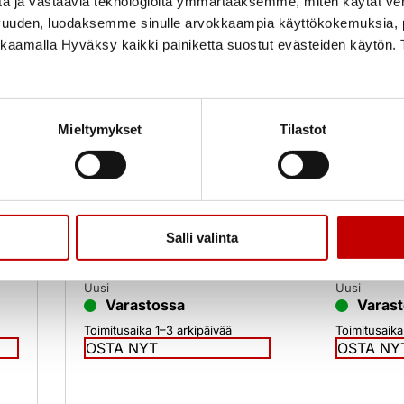
tä ja vastaavia teknologioita ymmärtääksemme, miten käytät ve
vuuden, luodaksemme sinulle arvokkaampia käyttökokemuksia
ikkaamalla Hyväksy kaikki painiketta suostut evästeiden käytön. 
Mieltymykset
Tilastot
HR Ikkunat
HR Ikkunat
Mökki-ikkuna MS 96 SK
Mökki-ik
Tuuletusl
210,00
€
–
400,00
€
210,00
€
v
(alv
Salli valinta
25.5%)
25.5%)
Uusi
Uusi
Varastossa
Varas
Toimitusaika 1–3 arkipäivää
Toimitusaika
OSTA NYT
OSTA NY