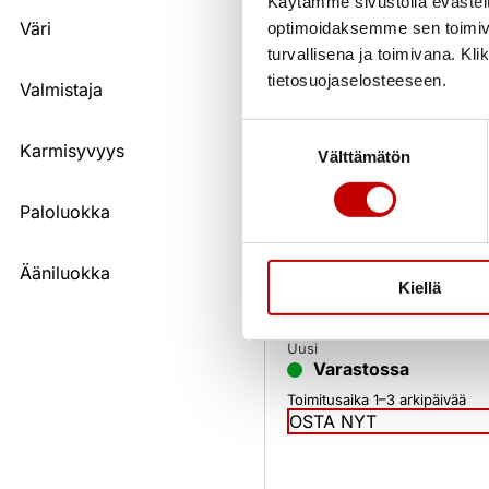
Käytämme sivustolla evästei
Väri
optimoidaksemme sen toimi
turvallisena ja toimivana. Kl
tietosuojaselosteeseen.
Valmistaja
Suostumuksen
Karmisyvyys
Välttämätön
valinta
HR Ikkunat
Kiinteä ikkuna MEK 2K
Paloluokka
92mm valkoinen
Ääniluokka
140,00
€
–
180,00
€
(al
Kiellä
25.5%)
Uusi
Varastossa
Toimitusaika 1–3 arkipäivää
OSTA NYT