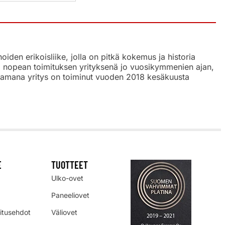
den erikoisliike, jolla on pitkä kokemus ja historia
a, nopean toimituksen yrityksenä jo vuosikymmenien ajan,
tsaamana yritys on toiminut vuoden 2018 kesäkuusta
E
TUOTTEET
Ulko-ovet
Paneeliovet
mitusehdot
Väliovet