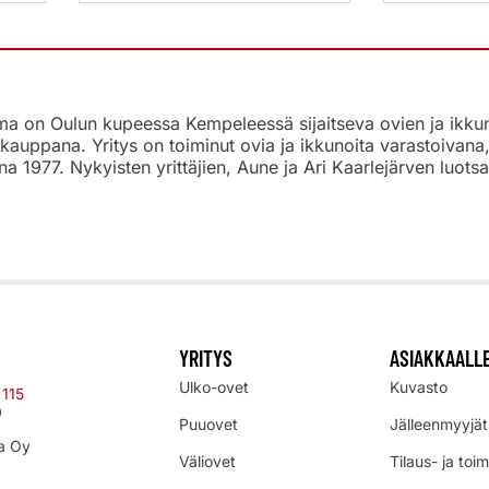
 on Oulun kupeessa Kempeleessä sijaitseva ovien ja ikkunoi
kauppana. Yritys on toiminut ovia ja ikkunoita varastoivan
na 1977. Nykyisten yrittäjien, Aune ja Ari Kaarlejärven luo
YRITYS
ASIAKKAALL
Ulko-ovet
Kuvasto
 115
0
Puuovet
Jälleenmyyjät
a Oy
Väliovet
Tilaus- ja toi