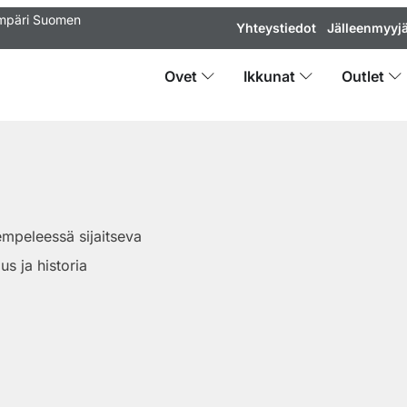
ympäri Suomen
Yhteystiedot
Jälleenmyyjä
Ovet
Ikkunat
Outlet
mpeleessä sijaitseva
us ja historia