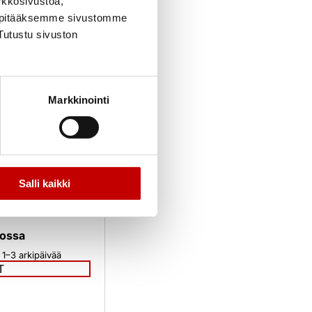
rkkosivustoa,
, pitääksemme sivustomme
Tutustu sivuston
Markkinointi
kuna MS 96 SK
uukku
–
250,00
€
(alv
Salli kaikki
tossa
 1–3 arkipäivää
T