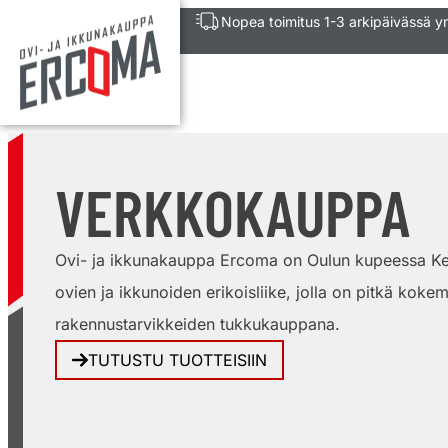
Nopea toimitus 1-3 arkipäivässä 
VERKKOKAUPPA
Ovi- ja ikkunakauppa Ercoma on Oulun kupeessa Ke
ovien ja ikkunoiden erikoisliike, jolla on pitkä kokem
rakennustarvikkeiden tukkukauppana.
TUTUSTU TUOTTEISIIN