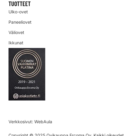
TUOTTEET
Ulko-ovet
Paneeliovet
Väliovet
Ikkunat
Verkkosivut:
WebAula
Copyright © 2025 Ovikauppa Ercoma Oy. Kaikki oikeudet