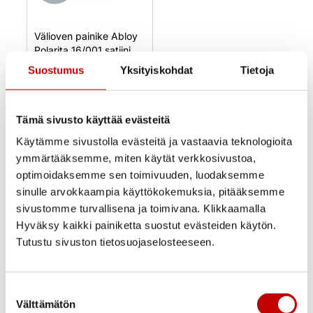
Välioven painike Abloy
Polarita 16/001 satiini
Suostumus
Yksityiskohdat
Tietoja
14,00
€
(alv 25.5%)
Uusi
Tämä sivusto käyttää evästeitä
Varastossa
Käytämme sivustolla evästeitä ja vastaavia teknologioita
Toimitusaika 1–3
arkipäivää
ymmärtääksemme, miten käytät verkkosivustoa,
OSTA NYT
optimoidaksemme sen toimivuuden, luodaksemme
sinulle arvokkaampia käyttökokemuksia, pitääksemme
sivustomme turvallisena ja toimivana. Klikkaamalla
Hyväksy kaikki painiketta suostut evästeiden käytön.
Tutustu sivuston tietosuojaselosteeseen.
Ovi- ja ikkunakauppa Ercoma on Oulun kupeessa
Suostumuksen
Kempeleessä sijaitseva ovien ja ikkunoiden
Välttämätön
valinta
erikoisliike, jolla on pitkä kokemus ja historia