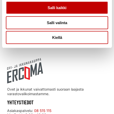
toiminut ovia ja ikkunoita varastoivana, nopean
Salli kaikki
toimituksen yrityksenä jo vuosikymmenien ajan,
toiminta on alkanut jo vuonna 1977. Nykyisten
yrittäjien, Aune ja Ari Kaarlejärven luotsaamana
Salli valinta
yritys on toiminut vuoden 2018 kesäkuusta
alkaen.
Kiellä
Ovet ja ikkunat vaivattomasti suoraan laajasta
varastovalikoimastamme.
YHTEYSTIEDOT
Asiakaspalvelu:
08 515 115