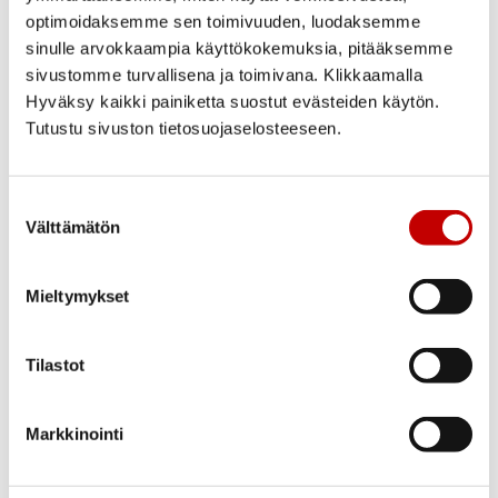
Swedoor
optimoidaksemme sen toimivuuden, luodaksemme
Pariovi Craft 105 12R
sinulle arvokkaampia käyttökokemuksia, pitääksemme
kirkas lasi valkoinen
sivustomme turvallisena ja toimivana. Klikkaamalla
Hyväksy kaikki painiketta suostut evästeiden käytön.
1 050,00
€
(alv 25.5%)
Tutustu sivuston tietosuojaselosteeseen.
Uusi
Varastossa
Suostumuksen
Toimitusaika 1–3
Välttämätön
arkipäivää
valinta
OSTA NYT
Mieltymykset
Tilastot
Ovi- ja ikkunakauppa Ercoma on Oulun kupeessa
Markkinointi
Kempeleessä sijaitseva ovien ja ikkunoiden
erikoisliike, jolla on pitkä kokemus ja historia
rakennustarvikkeiden tukkukauppana. Yritys on