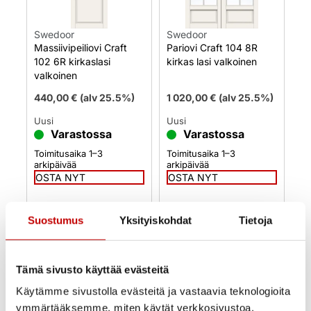
Swedoor
Swedoor
Massiivipeiliovi Craft
Pariovi Craft 104 8R
102 6R kirkaslasi
kirkas lasi valkoinen
valkoinen
440,00
€
(alv 25.5%)
1 020,00
€
(alv 25.5%)
Uusi
Uusi
Varastossa
Varastossa
Toimitusaika 1–3
Toimitusaika 1–3
arkipäivää
arkipäivää
OSTA NYT
OSTA NYT
Suostumus
Yksityiskohdat
Tietoja
Tämä sivusto käyttää evästeitä
Käytämme sivustolla evästeitä ja vastaavia teknologioita
ymmärtääksemme, miten käytät verkkosivustoa,