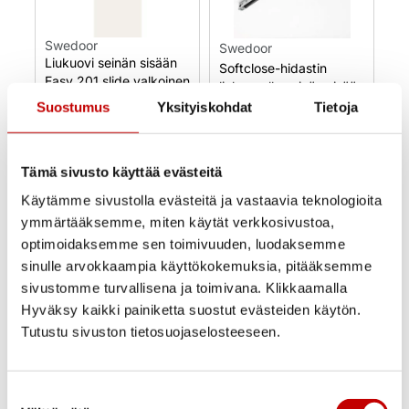
Swedoor
Swedoor
Liukuovi seinän sisään
Softclose-hidastin
Easy 201 slide valkoinen
liukuovelle seinän sisään
Suostumus
Yksityiskohdat
Tietoja
140,00
€
–
205,00
€
175,00
€
(alv 25.5%)
(alv 25.5%)
Uusi
Tämä sivusto käyttää evästeitä
Uusi
Varastossa
Varastossa
Käytämme sivustolla evästeitä ja vastaavia teknologioita
Toimitusaika 1–3
Toimitusaika 1–3
ymmärtääksemme, miten käytät verkkosivustoa,
arkipäivää
arkipäivää
optimoidaksemme sen toimivuuden, luodaksemme
OSTA NYT
OSTA NYT
sinulle arvokkaampia käyttökokemuksia, pitääksemme
sivustomme turvallisena ja toimivana. Klikkaamalla
Hyväksy kaikki painiketta suostut evästeiden käytön.
Tutustu sivuston tietosuojaselosteeseen.
Suostumuksen
Ovi- ja ikkunakauppa Ercoma on Oulun kupeessa