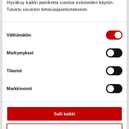
Hyväksy kaikki painiketta suostut evästeiden käytön.
Pulkkisentie 6
Tutustu sivuston tietosuojaselosteeseen.
90440 KEMPELE
YRITYS
Tuotteet
Suostumuksen
ASIAKKAALLE
Välttämätön
valinta
Kuvasto
Mieltymykset
Jälleenmyyjät
Tilaus- ja toimitusehdot
Tilastot
Tietosuojaseloste
TUOTTEET
Ulko-ovet
Markkinointi
Paneeliovet
Väliovet
Salli kaikki
Ikkunat