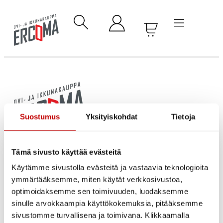
Suostumus
Yksityiskohdat
Tietoja
Ovet ja ikkunat vaivattomasti suoraan laajasta
varastovalikoimastamme.
Tämä sivusto käyttää evästeitä
YHTEYSTIEDOT
Käytämme sivustolla evästeitä ja vastaavia teknologioita
ymmärtääksemme, miten käytät verkkosivustoa,
Asiakaspalvelu:
08 515 115
optimoidaksemme sen toimivuuden, luodaksemme
Ma-Pe klo 8:00 – 16:00
sinulle arvokkaampia käyttökokemuksia, pitääksemme
Uusi Ovikauppa Ercoma Oy
sivustomme turvallisena ja toimivana. Klikkaamalla
Y-tunnus 2890130-2